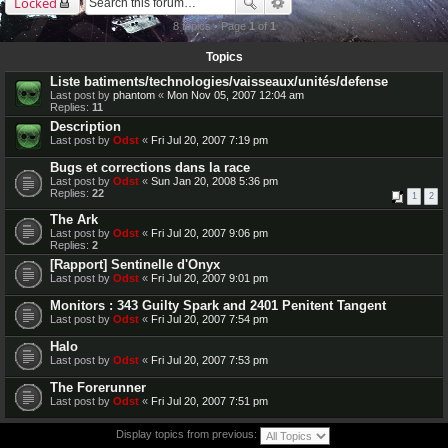
Locked
8 topics • Page
1
of
1
Topics
Liste batiments/technologies/vaisseaux/unités/defense
Last post by
phantom
«
Mon Nov 05, 2007 12:04 am
Replies:
11
Description
Last post by
Odst
«
Fri Jul 20, 2007 7:19 pm
Bugs et corrections dans la race
Last post by
Odst
«
Sun Jan 20, 2008 5:36 pm
Replies:
22
1
2
The Ark
Last post by
Odst
«
Fri Jul 20, 2007 9:06 pm
Replies:
2
[Rapport] Sentinelle d'Onyx
Last post by
Odst
«
Fri Jul 20, 2007 9:01 pm
Monitors : 343 Guilty Spark and 2401 Penitent Tangent
Last post by
Odst
«
Fri Jul 20, 2007 7:54 pm
Halo
Last post by
Odst
«
Fri Jul 20, 2007 7:53 pm
The Forerunner
Last post by
Odst
«
Fri Jul 20, 2007 7:51 pm
Display topics from previous: