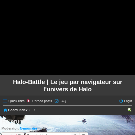
Halo-Battle | Le jeu par navigateur sur
l'univers de Halo
Quick links
Unread posts
FAQ
Login
Board index
ear
Forerunner
ch
Moderator:
Nemunaire