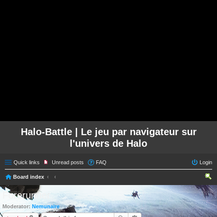
Halo-Battle | Le jeu par navigateur sur
l'univers de Halo
Quick links
Unread posts
FAQ
Login
Board index
ear
Forerunner
ch
Moderator:
Nemunaire