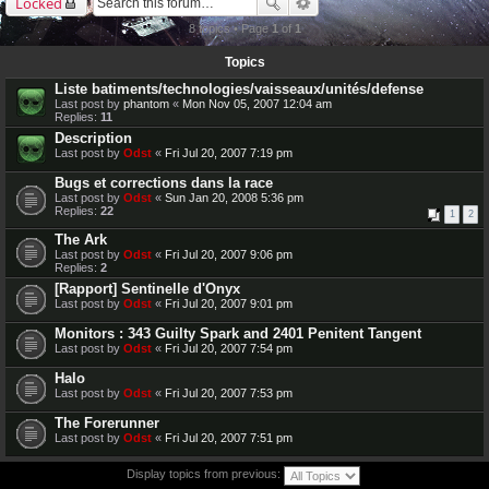
Locked
8 topics • Page
1
of
1
Topics
Liste batiments/technologies/vaisseaux/unités/defense
Last post by
phantom
«
Mon Nov 05, 2007 12:04 am
Replies:
11
Description
Last post by
Odst
«
Fri Jul 20, 2007 7:19 pm
Bugs et corrections dans la race
Last post by
Odst
«
Sun Jan 20, 2008 5:36 pm
Replies:
22
1
2
The Ark
Last post by
Odst
«
Fri Jul 20, 2007 9:06 pm
Replies:
2
[Rapport] Sentinelle d'Onyx
Last post by
Odst
«
Fri Jul 20, 2007 9:01 pm
Monitors : 343 Guilty Spark and 2401 Penitent Tangent
Last post by
Odst
«
Fri Jul 20, 2007 7:54 pm
Halo
Last post by
Odst
«
Fri Jul 20, 2007 7:53 pm
The Forerunner
Last post by
Odst
«
Fri Jul 20, 2007 7:51 pm
Display topics from previous: