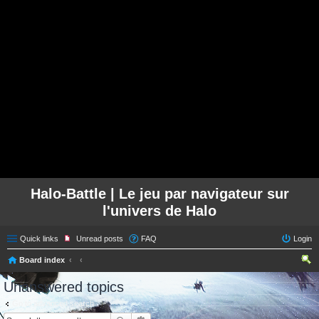
Halo-Battle | Le jeu par navigateur sur
l'univers de Halo
Quick links
Unread posts
FAQ
Login
Board index
ear
Unanswered topics
ch
Go to advanced search