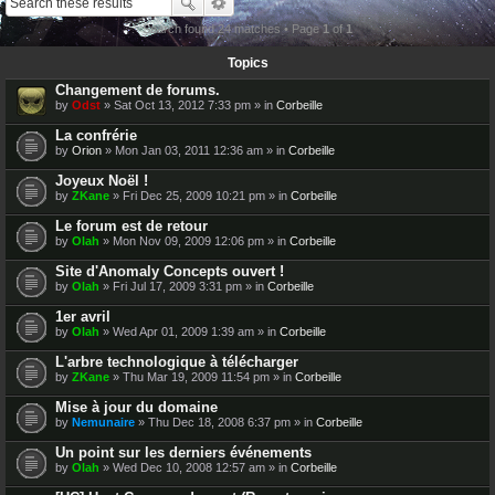
Search found 24 matches • Page
1
of
1
Topics
Changement de forums.
by
Odst
» Sat Oct 13, 2012 7:33 pm » in
Corbeille
La confrérie
by
Orion
» Mon Jan 03, 2011 12:36 am » in
Corbeille
Joyeux Noël !
by
ZKane
» Fri Dec 25, 2009 10:21 pm » in
Corbeille
Le forum est de retour
by
Olah
» Mon Nov 09, 2009 12:06 pm » in
Corbeille
Site d'Anomaly Concepts ouvert !
by
Olah
» Fri Jul 17, 2009 3:31 pm » in
Corbeille
1er avril
by
Olah
» Wed Apr 01, 2009 1:39 am » in
Corbeille
L'arbre technologique à télécharger
by
ZKane
» Thu Mar 19, 2009 11:54 pm » in
Corbeille
Mise à jour du domaine
by
Nemunaire
» Thu Dec 18, 2008 6:37 pm » in
Corbeille
Un point sur les derniers événements
by
Olah
» Wed Dec 10, 2008 12:57 am » in
Corbeille