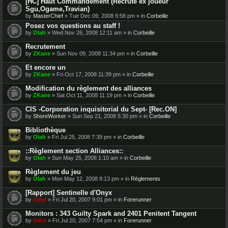
[HC] Haut Commandement (Recrute ex joueur
Sgu,Ogame,Travian)
by
MasterChief
» Tue Dec 09, 2008 9:58 pm » in
Corbeille
Posez vos questions au staff !
by
Olah
» Wed Nov 26, 2008 12:11 am » in
Corbeille
Recrutement
by
ZKane
» Sun Nov 09, 2008 11:34 pm » in
Corbeille
Et encore un
by
ZKane
» Fri Oct 17, 2008 11:39 pm » in
Corbeille
Modification du règlement des alliances
by
ZKane
» Sat Oct 11, 2008 11:19 pm » in
Corbeille
CIS -Corporation inquisitorial du Sept- [Rec.ON]
by
ShoreWorker
» Sun Sep 21, 2008 5:30 pm » in
Corbeille
Bibliothèque
by
Olah
» Fri Jul 25, 2008 7:39 pm » in
Corbeille
::Règlement section Alliances::
by
Olah
» Sun May 25, 2008 1:10 am » in
Corbeille
Règlement du jeu
by
Olah
» Mon May 12, 2008 8:13 pm » in
Règlements
[Rapport] Sentinelle d'Onyx
by
Odst
» Fri Jul 20, 2007 9:01 pm » in
Forerunner
Monitors : 343 Guilty Spark and 2401 Penitent Tangent
by
Odst
» Fri Jul 20, 2007 7:54 pm » in
Forerunner