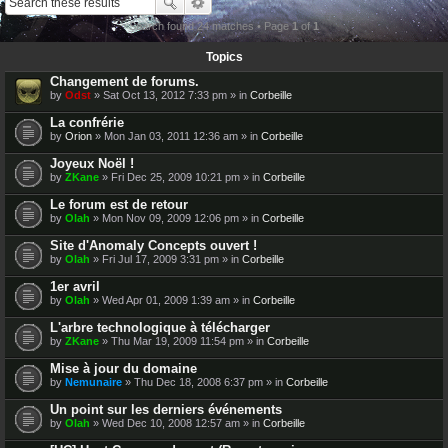
Search found 24 matches • Page
1
of
1
Topics
Changement de forums.
by
Odst
» Sat Oct 13, 2012 7:33 pm » in
Corbeille
La confrérie
by
Orion
» Mon Jan 03, 2011 12:36 am » in
Corbeille
Joyeux Noël !
by
ZKane
» Fri Dec 25, 2009 10:21 pm » in
Corbeille
Le forum est de retour
by
Olah
» Mon Nov 09, 2009 12:06 pm » in
Corbeille
Site d'Anomaly Concepts ouvert !
by
Olah
» Fri Jul 17, 2009 3:31 pm » in
Corbeille
1er avril
by
Olah
» Wed Apr 01, 2009 1:39 am » in
Corbeille
L'arbre technologique à télécharger
by
ZKane
» Thu Mar 19, 2009 11:54 pm » in
Corbeille
Mise à jour du domaine
by
Nemunaire
» Thu Dec 18, 2008 6:37 pm » in
Corbeille
Un point sur les derniers événements
by
Olah
» Wed Dec 10, 2008 12:57 am » in
Corbeille