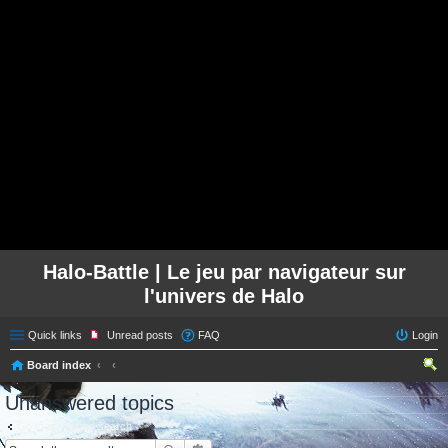
Halo-Battle | Le jeu par navigateur sur
l'univers de Halo
Quick links
Unread posts
FAQ
Login
Board index
ear
Unanswered topics
ch
Go to advanced search