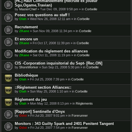
[HC] Haut Commandement (Recrute ex joueur
Sgu,Ogame,Travian)
by
MasterChief
» Tue Dec 09, 2008 9:58 pm » in
Corbeille
Posez vos questions au staff !
by
Olah
» Wed Nov 26, 2008 12:11 am » in
Corbeille
Recrutement
by
ZKane
» Sun Nov 09, 2008 11:34 pm » in
Corbeille
Et encore un
by
ZKane
» Fri Oct 17, 2008 11:39 pm » in
Corbeille
Modification du règlement des alliances
by
ZKane
» Sat Oct 11, 2008 11:19 pm » in
Corbeille
CIS -Corporation inquisitorial du Sept- [Rec.ON]
by
ShoreWorker
» Sun Sep 21, 2008 5:30 pm » in
Corbeille
Bibliothèque
by
Olah
» Fri Jul 25, 2008 7:39 pm » in
Corbeille
::Règlement section Alliances::
by
Olah
» Sun May 25, 2008 1:10 am » in
Corbeille
Règlement du jeu
by
Olah
» Mon May 12, 2008 8:13 pm » in
Règlements
[Rapport] Sentinelle d'Onyx
by
Odst
» Fri Jul 20, 2007 9:01 pm » in
Forerunner
Monitors : 343 Guilty Spark and 2401 Penitent Tangent
by
Odst
» Fri Jul 20, 2007 7:54 pm » in
Forerunner