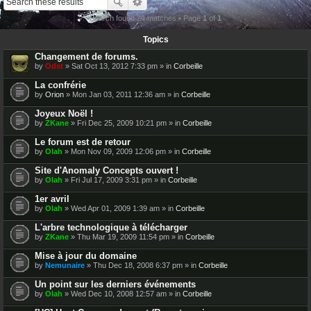
Search found 24 matches • Page
1
of
1
Topics
Changement de forums.
by
Odst
» Sat Oct 13, 2012 7:33 pm » in
Corbeille
La confrérie
by
Orion
» Mon Jan 03, 2011 12:36 am » in
Corbeille
Joyeux Noël !
by
ZKane
» Fri Dec 25, 2009 10:21 pm » in
Corbeille
Le forum est de retour
by
Olah
» Mon Nov 09, 2009 12:06 pm » in
Corbeille
Site d'Anomaly Concepts ouvert !
by
Olah
» Fri Jul 17, 2009 3:31 pm » in
Corbeille
1er avril
by
Olah
» Wed Apr 01, 2009 1:39 am » in
Corbeille
L'arbre technologique à télécharger
by
ZKane
» Thu Mar 19, 2009 11:54 pm » in
Corbeille
Mise à jour du domaine
by
Nemunaire
» Thu Dec 18, 2008 6:37 pm » in
Corbeille
Un point sur les derniers événements
by
Olah
» Wed Dec 10, 2008 12:57 am » in
Corbeille