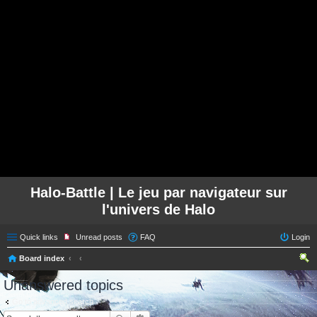
Halo-Battle | Le jeu par navigateur sur
l'univers de Halo
Quick links
Unread posts
FAQ
Login
Board index
ear
Unanswered topics
ch
Go to advanced search