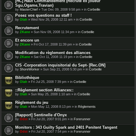
[HC] Haut Commandement (Recrute ex joueur
Sgu,Ogame,Travian)
by
MasterChief
» Tue Dec 09, 2008 9:58 pm » in
Corbeille
Posez vos questions au staff !
by
Olah
» Wed Nov 26, 2008 12:11 am » in
Corbeille
Recrutement
by
ZKane
» Sun Nov 09, 2008 11:34 pm » in
Corbeille
Et encore un
by
ZKane
» Fri Oct 17, 2008 11:39 pm » in
Corbeille
Modification du règlement des alliances
by
ZKane
» Sat Oct 11, 2008 11:19 pm » in
Corbeille
CIS -Corporation inquisitorial du Sept- [Rec.ON]
by
ShoreWorker
» Sun Sep 21, 2008 5:30 pm » in
Corbeille
Bibliothèque
by
Olah
» Fri Jul 25, 2008 7:39 pm » in
Corbeille
::Règlement section Alliances::
by
Olah
» Sun May 25, 2008 1:10 am » in
Corbeille
Règlement du jeu
by
Olah
» Mon May 12, 2008 8:13 pm » in
Règlements
[Rapport] Sentinelle d'Onyx
by
Odst
» Fri Jul 20, 2007 9:01 pm » in
Forerunner
Monitors : 343 Guilty Spark and 2401 Penitent Tangent
by
Odst
» Fri Jul 20, 2007 7:54 pm » in
Forerunner