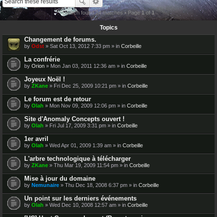
Search found 24 matches • Page
1
of
1
Topics
Changement de forums.
by
Odst
» Sat Oct 13, 2012 7:33 pm » in
Corbeille
La confrérie
by
Orion
» Mon Jan 03, 2011 12:36 am » in
Corbeille
Joyeux Noël !
by
ZKane
» Fri Dec 25, 2009 10:21 pm » in
Corbeille
Le forum est de retour
by
Olah
» Mon Nov 09, 2009 12:06 pm » in
Corbeille
Site d'Anomaly Concepts ouvert !
by
Olah
» Fri Jul 17, 2009 3:31 pm » in
Corbeille
1er avril
by
Olah
» Wed Apr 01, 2009 1:39 am » in
Corbeille
L'arbre technologique à télécharger
by
ZKane
» Thu Mar 19, 2009 11:54 pm » in
Corbeille
Mise à jour du domaine
by
Nemunaire
» Thu Dec 18, 2008 6:37 pm » in
Corbeille
Un point sur les derniers événements
by
Olah
» Wed Dec 10, 2008 12:57 am » in
Corbeille