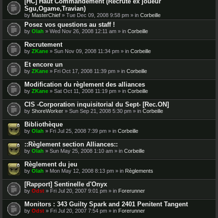
[HC] Haut Commandement (Recrute ex joueur
Sgu,Ogame,Travian)
by
MasterChief
» Tue Dec 09, 2008 9:58 pm » in
Corbeille
Posez vos questions au staff !
by
Olah
» Wed Nov 26, 2008 12:11 am » in
Corbeille
Recrutement
by
ZKane
» Sun Nov 09, 2008 11:34 pm » in
Corbeille
Et encore un
by
ZKane
» Fri Oct 17, 2008 11:39 pm » in
Corbeille
Modification du règlement des alliances
by
ZKane
» Sat Oct 11, 2008 11:19 pm » in
Corbeille
CIS -Corporation inquisitorial du Sept- [Rec.ON]
by
ShoreWorker
» Sun Sep 21, 2008 5:30 pm » in
Corbeille
Bibliothèque
by
Olah
» Fri Jul 25, 2008 7:39 pm » in
Corbeille
::Règlement section Alliances::
by
Olah
» Sun May 25, 2008 1:10 am » in
Corbeille
Règlement du jeu
by
Olah
» Mon May 12, 2008 8:13 pm » in
Règlements
[Rapport] Sentinelle d'Onyx
by
Odst
» Fri Jul 20, 2007 9:01 pm » in
Forerunner
Monitors : 343 Guilty Spark and 2401 Penitent Tangent
by
Odst
» Fri Jul 20, 2007 7:54 pm » in
Forerunner