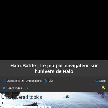
Halo-Battle | Le jeu par navigateur sur
l'univers de Halo
Quick links
Unread posts
FAQ
Login
Board index
ear
Unanswered topics
ch
Go to advanced search