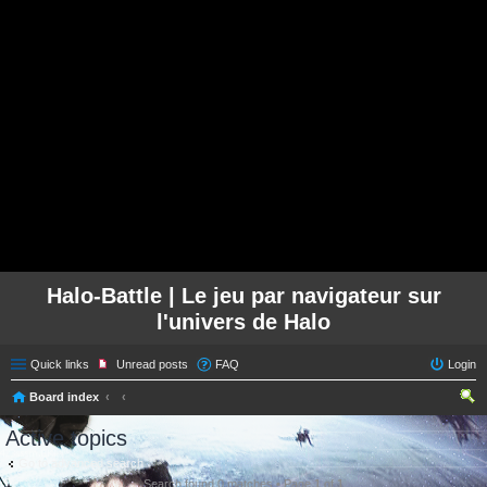
Halo-Battle | Le jeu par navigateur sur
l'univers de Halo
Quick links
Unread posts
FAQ
Login
Board index
ear
Active topics
ch
Go to advanced search
Search found 0 matches • Page
1
of
1