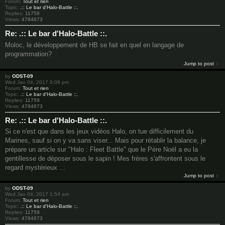
Forum:
Tout et rien
Topic:
.:: Le bar d'Halo-Battle ::.
Replies:
11759
Views:
4784673
Re: .:: Le bar d'Halo-Battle ::.
Moloc, le développement de HB se fait en quel en langage de
programmation?
Jump to post
by
ODST-09
Wed Jan 04, 2017 8:08 pm
Forum:
Tout et rien
Topic:
.:: Le bar d'Halo-Battle ::.
Replies:
11759
Views:
4784673
Re: .:: Le bar d'Halo-Battle ::.
Si ce n'est que dans les jeux vidéos Halo, on tue difficilement du
Marines, sauf si on y va sans viser... Mais pour rétablir la balance, je
prépare un article sur "Halo : Fleet Battle" que le Père Noël a eu la
gentillesse de déposer sous le sapin ! Mes frères s'affrontent sous le
regard mystérieux ...
Jump to post
by
ODST-09
Wed Jan 04, 2017 1:54 am
Forum:
Tout et rien
Topic:
.:: Le bar d'Halo-Battle ::.
Replies:
11759
Views:
4784673