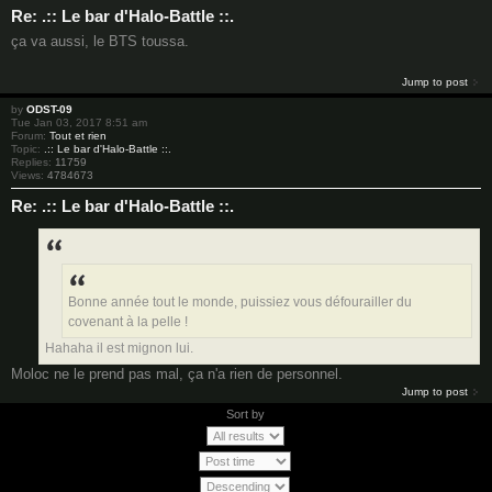
Re: .:: Le bar d'Halo-Battle ::.
ça va aussi, le BTS toussa.
Jump to post
by
ODST-09
Tue Jan 03, 2017 8:51 am
Forum:
Tout et rien
Topic:
.:: Le bar d'Halo-Battle ::.
Replies:
11759
Views:
4784673
Re: .:: Le bar d'Halo-Battle ::.
Bonne année tout le monde, puissiez vous défourailler du
covenant à la pelle !
Hahaha il est mignon lui.
Moloc ne le prend pas mal, ça n'a rien de personnel.
Jump to post
Sort by