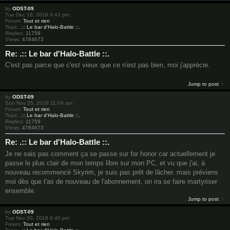
by
ODST-09
Tue Dec 18, 2018 9:43 pm
Forum:
Tout et rien
Topic:
.:: Le bar d'Halo-Battle ::.
Replies:
11759
Views:
4784673
Re: .:: Le bar d'Halo-Battle ::.
C'est pas parce que c'est vieux que ce n'est pas bien, moi j'apprécie.
Jump to post
by
ODST-09
Sun Nov 25, 2018 11:09 am
Forum:
Tout et rien
Topic:
.:: Le bar d'Halo-Battle ::.
Replies:
11759
Views:
4784673
Re: .:: Le bar d'Halo-Battle ::.
Je ne sais pas comment ça se passe sur for honor car actuellement je
passe le plus clair de mon temps libre sur mon PC, et vu que j'ai, à
nouveau recommencé Skyrim, je suis pas prêt de lâcher. mais préviens
moi dès que t'as de nouveau de l'abonnement, on ira se faire martyriser
ensemble.
Jump to post
by
ODST-09
Tue Nov 20, 2018 8:40 pm
Forum:
Tout et rien