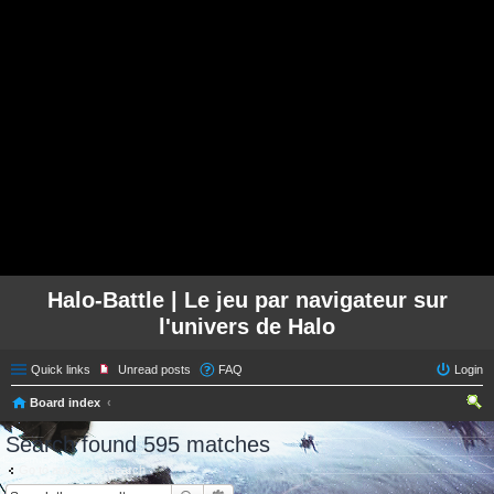
Halo-Battle | Le jeu par navigateur sur
l'univers de Halo
Quick links
Unread posts
FAQ
Login
Board index
ear
Search found 595 matches
ch
Go to advanced search