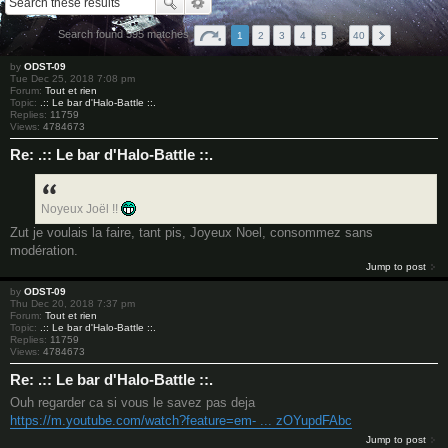
Search found 595 matches
1
2
3
4
5
…
40
by
ODST-09
Tue Dec 25, 2018 7:08 pm
Forum:
Tout et rien
Topic:
.:: Le bar d'Halo-Battle ::.
Replies:
11759
Views:
4784673
Re: .:: Le bar d'Halo-Battle ::.
Noyeux Joël !!
Zut je voulais la faire, tant pis, Joyeux Noel, consommez sans
modération.
Jump to post
by
ODST-09
Thu Dec 20, 2018 7:37 pm
Forum:
Tout et rien
Topic:
.:: Le bar d'Halo-Battle ::.
Replies:
11759
Views:
4784673
Re: .:: Le bar d'Halo-Battle ::.
Ouh regarder ca si vous le savez pas deja
https://m.youtube.com/watch?feature=em- ... zOYupdFAbc
Jump to post