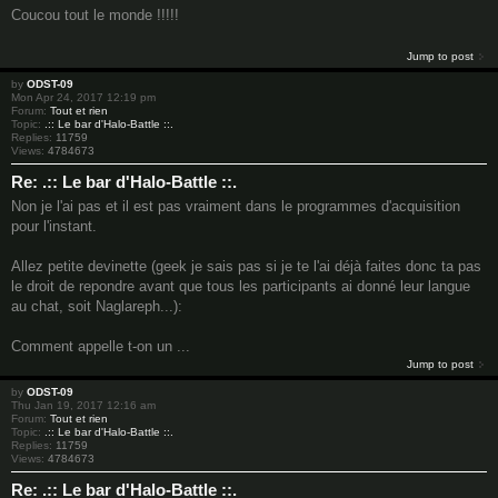
Coucou tout le monde !!!!!
Jump to post
by
ODST-09
Mon Apr 24, 2017 12:19 pm
Forum:
Tout et rien
Topic:
.:: Le bar d'Halo-Battle ::.
Replies:
11759
Views:
4784673
Re: .:: Le bar d'Halo-Battle ::.
Non je l'ai pas et il est pas vraiment dans le programmes d'acquisition
pour l'instant.
Allez petite devinette (geek je sais pas si je te l'ai déjà faites donc ta pas
le droit de repondre avant que tous les participants ai donné leur langue
au chat, soit Naglareph...):
Comment appelle t-on un ...
Jump to post
by
ODST-09
Thu Jan 19, 2017 12:16 am
Forum:
Tout et rien
Topic:
.:: Le bar d'Halo-Battle ::.
Replies:
11759
Views:
4784673
Re: .:: Le bar d'Halo-Battle ::.