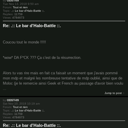
by
ODST-09
Tue Nov 13, 2018 9:50 am
Forum:
Tout et rien
Topic:
.:: Le bar d'Halo-Battle ::.
Replies:
11759
Views:
4784673
Re: .:: Le bar d'Halo-Battle ::.
Coucou tout le monde !!!!!
*wow* DA F*CK ??? Ça c'est de la résurrection.
Alors tu vas rire mais en fait ca faisait un moment que j'avais pommé
mon mdp et malgré les nombreuse tentative de mdp oublié, ainsi que de
Moloc (je le remercie ainsi Geek et French au passage d'avoir bien voulu
...
Jump to post
by
ODST-09
Sat Nov 10, 2018 10:19 am
Forum:
Tout et rien
Topic:
.:: Le bar d'Halo-Battle ::.
Replies:
11759
Views:
4784673
Re: .:: Le bar d'Halo-Battle ::.