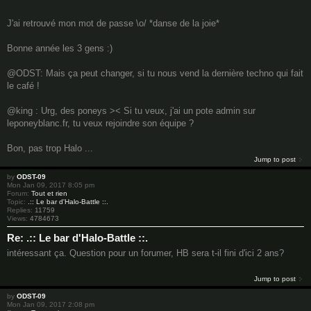
J'ai retrouvé mon mot de passe \o/ *danse de la joie*
Bonne année les 3 gens :)
@ODST: Mais ça peut changer, si tu nous vend la dernière techno qui fait
le café !
@king : Urg, des poneys >< Si tu veux, j'ai un pote admin sur
leponeyblanc.fr, tu veux rejoindre son équipe ?
Bon, pas trop Halo ...
Jump to post
by
ODST-09
Mon Jan 09, 2017 8:05 pm
Forum:
Tout et rien
Topic:
.:: Le bar d'Halo-Battle ::.
Replies:
11759
Views:
4784673
Re: .:: Le bar d'Halo-Battle ::.
intéressant ça. Question pour un forumer, HB sera t-il fini d'ici 2 ans?
Jump to post
by
ODST-09
Mon Jan 09, 2017 2:08 pm