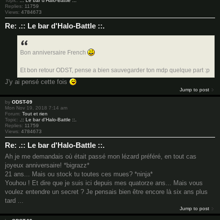
Topic:
.:: Le bar d'Halo-Battle ::.
Replies:
11759
Views:
4784673
Re: .:: Le bar d'Halo-Battle ::.
Bon anniversaire French
Et bon retour ODST, pense a bien sauvegarder ton mdp quelque part :p
J'y ai pensé cette fois
Jump to post
by
ODST-09
Mon Nov 19, 2018 7:14 am
Forum:
Tout et rien
Topic:
.:: Le bar d'Halo-Battle ::.
Replies:
11759
Views:
4784673
Re: .:: Le bar d'Halo-Battle ::.
Ah je me demandais où était passé mon lézard préféré, en tout cas
joyeux anniversaire! *bigrazz*
21 ans... Mais ou stock tu toutes ces mues? *ninja*
Youhou ! Et dire que je suis ici depuis mes quatorze ans... Mais vous
voulez entendre un secret ? Je pensais bien être encore là six ans plus
tard ...
Jump to post