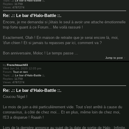
Topic:
.:: Le bar d'Halo-Battle ::.
Replies:
11759
Views:
4787274
Re: .:: Le bar d'Halo-Battle ::.
Encore, je me demandai si j'étais le seul à avoir une attache émotionnelle
trop forte quant à ce Forum... Me voilà rassuré !
Exactement, Olah ! En maison de retraite que je serai encore là, moi,
'd'un chien ! Et si jamais tu repasses par ici, comment va ?
Bon anniversaire, Moloc ! Le temps passe ...
Jump to post
by
Frenchtouch03
Wed Jun 24, 2020 12:05 pm
Forum:
Tout et rien
Topic:
.:: Le bar d'Halo-Battle ::.
Replies:
11759
Views:
4787274
Re: .:: Le bar d'Halo-Battle ::.
Coucou Nigel !
Le mois de juin a été particulièrement vide. Tout s'est arrêté à cause du
coronavirus, à côté de chez moi... Et en plus, même loin de chez moi,
l'E3 a disparue ! Raaah !
Lors de la dernière annonce au sujet de la date de sortie de Halo : Infinite,