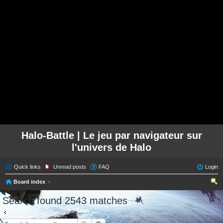
Halo-Battle | Le jeu par navigateur sur
l'univers de Halo
Quick links
Unread posts
FAQ
Login
Board index
ear
Search found 2543 matches
ch
Go to advanced search