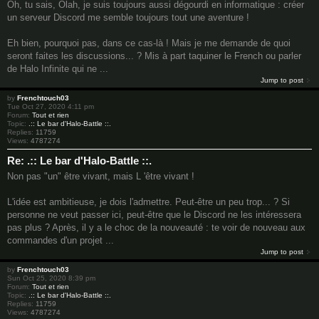
Oh, tu sais, Olah, je suis toujours aussi dégourdi en informatique : créer
un serveur Discord me semble toujours tout une aventure !
Eh bien, pourquoi pas, dans ce cas-là ! Mais je me demande de quoi
seront faites les discussions... ? Mis à part taquiner le French ou parler
de Halo Infinite qui ne ...
Jump to post
by
Frenchtouch03
Tue Oct 27, 2020 4:11 pm
Forum:
Tout et rien
Topic:
.:: Le bar d'Halo-Battle ::.
Replies:
11759
Views:
4787274
Re: .:: Le bar d'Halo-Battle ::.
Non pas "un" être vivant, mais L 'être vivant !
L'idée est ambitieuse, je dois l'admettre. Peut-être un peu trop... ? Si
personne ne veut passer ici, peut-être que le Discord ne les intéressera
pas plus ? Après, il y a le choc de la nouveauté : te voir de nouveau aux
commandes d'un projet ...
Jump to post
by
Frenchtouch03
Sun Oct 25, 2020 8:39 pm
Forum:
Tout et rien
Topic:
.:: Le bar d'Halo-Battle ::.
Replies:
11759
Views:
4787274