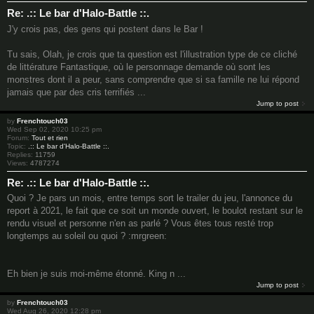
Re: .:: Le bar d'Halo-Battle ::.
J'y crois pas, des gens qui postent dans le Bar !
Tu sais, Olah, je crois que ta question est l'illustration type de ce cliché
de littérature Fantastique, où le personnage demande où sont les
monstres dont il a peur, sans comprendre que si sa famille ne lui répond
jamais que par des cris terrifiés ...
Jump to post
by
Frenchtouch03
Wed Sep 02, 2020 10:25 pm
Forum:
Tout et rien
Topic:
.:: Le bar d'Halo-Battle ::.
Replies:
11759
Views:
4787274
Re: .:: Le bar d'Halo-Battle ::.
Quoi ? Je pars un mois, entre temps sort le trailer du jeu, l'annonce du
report à 2021, le fait que ce soit un monde ouvert, le boulot restant sur le
rendu visuel et personne n'en as parlé ? Vous êtes tous resté trop
longtemps au soleil ou quoi ? :mrgreen:
Eh bien je suis moi-même étonné. King n ...
Jump to post
by
Frenchtouch03
Wed Aug 26, 2020 12:28 pm