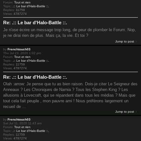
Forum:
Tout et rien
Topic:
.:: Le bar d'Halo-Battle ::.
Replies:
11759
Views:
4787274
Re: .:: Le bar d'Halo-Battle ::.
Je n'ose écrire un message trop long, de peur de plomber le Forum. Nop,
je ne dirai rien de plus. Mais ça, la vie. Et toi ?
Jump to post
by
Frenchtouch03
Thu Jul 23, 2020 1:02 pm
Forum:
Tout et rien
Topic:
.:: Le bar d'Halo-Battle ::.
Replies:
11759
Views:
4787274
Re: .:: Le bar d'Halo-Battle ::.
Olah :arrow: Je pense que tu as bien raison. Dois-je citer Le Seigneur des
Anneaux ? Les Chroniques de Narnia ? Tous les Stephen King ? Les
allusions à Lovecraft, qui se répandent dans tous les médias ? Mais que
tout cela fait peuple , mon pauvre ami ! Nous préférons largement un
recueil de ...
Jump to post
by
Frenchtouch03
Sat Jul 11, 2020 11:43 am
Forum:
Tout et rien
Topic:
.:: Le bar d'Halo-Battle ::.
Replies:
11759
Views:
4787274