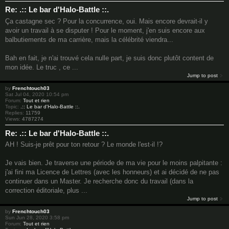
Re: .:: Le bar d'Halo-Battle ::.
Ça castagne sec ? Pour la concurrence, oui. Mais encore devrait-il y
avoir un travail à se disputer ! Pour le moment, j'en suis encore aux
balbutiements de ma carrière, mais la célébrité viendra...
Bah en fait, je n'ai trouvé cela nulle part, je suis donc plutôt content de
mon idée. Le truc , ce ...
Jump to post
by
Frenchtouch03
Sat Jul 04, 2020 10:54 pm
Forum:
Tout et rien
Topic:
.:: Le bar d'Halo-Battle ::.
Replies:
11759
Views:
4787274
Re: .:: Le bar d'Halo-Battle ::.
AH ! Suis-je prêt pour ton retour ? Le monde l'est-il !?
Je vais bien. Je traverse une période de ma vie pour le moins palpitante :
j'ai fini ma Licence de Lettres (avec les honneurs) et ai décidé de ne pas
continuer dans un Master. Je recherche donc du travail (dans la
correction éditoriale, plus ...
Jump to post
by
Frenchtouch03
Sun Jun 28, 2020 3:58 pm
Forum:
Tout et rien