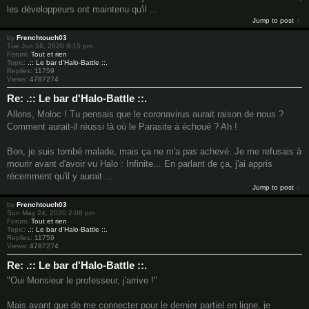
les développeurs ont maintenu qu'il ...
Jump to post
by
Frenchtouch03
Tue Jun 16, 2020 9:15 pm
Forum:
Tout et rien
Topic:
.:: Le bar d'Halo-Battle ::.
Replies:
11759
Views:
4787274
Re: .:: Le bar d'Halo-Battle ::.
Allons, Moloc ! Tu pensais que le coronavirus aurait raison de nous ?
Comment aurait-il réussi là où le Parasite à échoué ? Ah !
Bon, je suis tombé malade, mais ça ne m'a pas achevé. Je me refusais à
mourir avant d'avoir vu Halo : Infinite... En parlant de ça, j'ai appris
récemment qu'il y aurait ...
Jump to post
by
Frenchtouch03
Sun May 24, 2020 2:08 pm
Forum:
Tout et rien
Topic:
.:: Le bar d'Halo-Battle ::.
Replies:
11759
Views:
4787274
Re: .:: Le bar d'Halo-Battle ::.
"Oui Monsieur le professeur, j'arrive !"
Mais avant que de me connecter pour le dernier partiel en ligne, je