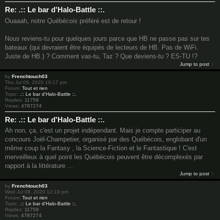
Re: .:: Le bar d'Halo-Battle ::.
Ouaaah, notre Québécois préféré est de retour !
Nous reviens-tu pour quelques jours parce que HB ne passe pas sur tes
bateaux (qui devraient être équipés de lecteurs de HB. Pas de WiFi.
Juste de HB.) ? Comment vas-tu, Taz ? Que deviens-tu ? ES-TU !?
Jump to post
by
Frenchtouch03
Thu Jul 09, 2020 10:17 pm
Forum:
Tout et rien
Topic:
.:: Le bar d'Halo-Battle ::.
Replies:
11759
Views:
4787274
Re: .:: Le bar d'Halo-Battle ::.
Ah non, ça, c'est un projet indépendant. Mais je compte participer au
concours Joël-Champetier, organisé par des Québécois, englobant d'un
même coup la Fantasy , la Science-Fiction et le Fantastique ! C'est
merveilleux à quel point les Québécois peuvent être décomplexés par
rapport à la littérature ...
Jump to post
by
Frenchtouch03
Wed Jul 08, 2020 12:19 pm
Forum:
Tout et rien
Topic:
.:: Le bar d'Halo-Battle ::.
Replies:
11759
Views:
4787274