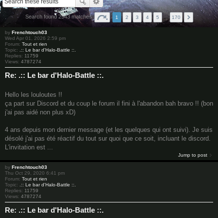
Search found 2543 matches
1
2
3
4
5
…
170
by
Frenchtouch03
Wed Apr 01, 2026 2:59 pm
Forum:
Tout et rien
Topic:
.:: Le bar d'Halo-Battle ::.
Replies:
11759
Views:
4787274
Re: .:: Le bar d'Halo-Battle ::.
Hello les louloutes !!
ça part sur Discord et du coup le forum il fini à l'abandon bah bravo !! (bon
j'ai pas aidé non plus xD)
4 ans depuis mon dernier message (et les quelques qui ont suivi). Je suis
désolé j'ai pas été réactif du tout sur quoi que ce soit, incluant le discord.
L'invitation est ...
Jump to post
by
Frenchtouch03
Thu Oct 29, 2020 6:41 pm
Forum:
Tout et rien
Topic:
.:: Le bar d'Halo-Battle ::.
Replies:
11759
Views:
4787274
Re: .:: Le bar d'Halo-Battle ::.