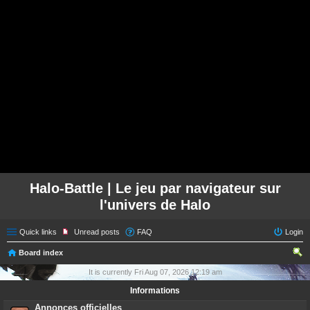
Halo-Battle | Le jeu par navigateur sur
l'univers de Halo
Quick links
Unread posts
FAQ
Login
Board index
ear
It is currently Fri Aug 07, 2026 12:19 am
ch
Informations
Annonces officielles