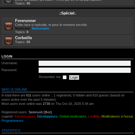
Topics:
45
.:Spécial:.
Forerunner
Cette race si spéciale, et pour le moment secrète.
Moderator:
Nemunaire
Topics:
8
Corbeille
Topics:
55
LOGIN
Username:
Password:
Remember me
WHO IS ONLINE
In total there are
611
users online :: 1 registered, 0 hidden and 610 guests (based on
users active over the past 5 minutes)
Most users ever online was
2738
on Thu Oct 16, 2025 5:34 am
Registered users:
Semrush [Bot]
Legend:
Administrators
,
Développeurs
,
Global moderators
,
La Bête
,
Modérateurs à l'essai
,
Programmeurs
STATISTICS