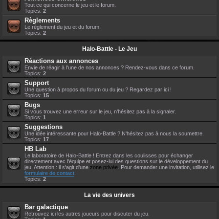
Tout ce qui concerne le jeu et le forum.
Topics:
2
Règlements
Le règlement du jeu et du forum.
Topics:
2
Halo-Battle - Le Jeu
Réactions aux annonces
Envie de réagir à l'une de nos annonces ? Rendez-vous dans ce forum.
Topics:
2
Support
Une question à propos du forum ou du jeu ? Regardez par ici !
Topics:
15
Bugs
Si vous trouvez une erreur sur le jeu, n'hésitez pas à la signaler.
Topics:
1
Suggestions
Une idée intéressante pour Halo-Battle ? N'hésitez pas à nous la soumettre.
Topics:
17
HB Lab
Le laboratoire de Halo-Battle ! Entrez dans les coulisses pour échanger
directement avec l'équipe et posez-lui des questions sur le développement du
jeu. Attention : il s'agit d'une
zone privée
. Pour demander une invitation, utilisez le
formulaire de contact
.
Topics:
2
La vie des univers
Bar galactique
Retrouvez ici les autres joueurs pour discuter du jeu.