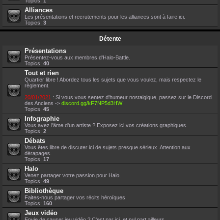
Topics:
1
Alliances
Les présentations et recrutements pour les alliances sont à faire ici.
Topics:
3
Détente
Présentations
Présentez-vous aux membres d'Halo-Battle.
Topics:
40
Tout et rien
Quartier libre ! Abordez tous les sujets que vous voulez, mais respectez le
règlement.
20/01/2021
: Si vous vous sentez d'humeur nostalgique, passez sur le Discord
des Anciens ->
discord.gg/kF7NP5d3HW
Topics:
45
Infographie
Vous avez l'âme d'un artiste ? Exposez ici vos créations graphiques.
Topics:
2
Débats
Vous êtes libre de discuter ici de sujets presque sérieux. Attention aux
dérapages.
Topics:
17
Halo
Venez partager votre passion pour Halo.
Topics:
49
Bibliothèque
Faites-nous partager vos récits héroïques.
Topics:
160
Jeux vidéo
Envie de causer jeu vidéo ? C'est par ici, et nul part ailleurs.