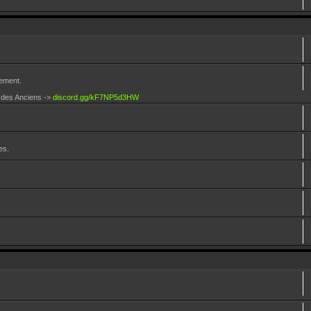
lement.
d des Anciens ->
discord.gg/kF7NP5d3HW
es.