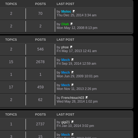
TOPICS
POSTS
LAST POST
by
Moloc
2
70
V
Thu Dec 25, 2014 3:34 am
i
e
by
Olah
w
2
2
V
Mon May 12, 2008 8:13 pm
t
i
h
e
e
w
TOPICS
POSTS
LAST POST
l
t
a
h
by
phoe
t
2
546
e
V
Fri May 17, 2013 12:41 am
e
l
i
s
a
e
t
by
Mech
t
w
15
2678
p
V
Fri Sep 19, 2014 12:59 am
e
t
o
i
s
h
s
e
t
by
Mech
e
t
w
1
1
p
V
Mon Jun 29, 2009 10:01 pm
l
t
o
i
a
h
s
e
t
by
Mech
e
t
w
17
459
e
V
Mon Nov 11, 2013 2:26 pm
l
t
s
i
a
h
t
e
t
by
Frenchtouch03
e
p
w
2
62
e
V
Wed May 28, 2014 1:02 pm
l
o
t
s
i
a
s
h
t
e
t
t
e
p
w
e
l
TOPICS
POSTS
LAST POST
o
t
s
a
s
h
t
t
by
gigi21
t
e
p
1
2737
e
V
Fri Jan 10, 2014 3:02 pm
l
o
s
i
a
s
t
e
t
by
Mech
t
p
w
3
15
V
e