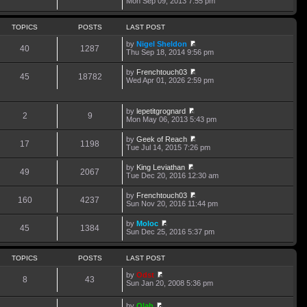
Mon Sep 09, 2013 7:55 pm
o
t
i
s
s
h
e
t
t
e
w
p
TOPICS
POSTS
LAST POST
l
t
o
a
h
s
by
Nigel Sheldon
t
40
1287
e
t
V
Thu Sep 18, 2014 9:56 pm
e
l
i
s
a
e
t
by
Frenchtouch03
t
w
45
18782
p
V
Wed Apr 01, 2026 2:59 pm
e
t
o
i
s
h
s
e
t
e
t
w
p
l
by
lepetitgrognard
t
o
2
9
a
V
Mon May 06, 2013 5:43 pm
h
s
t
i
e
t
e
e
l
by
Geek of Reach
s
w
17
1198
a
V
Tue Jul 14, 2015 7:26 pm
t
t
t
i
p
h
e
e
o
by
King Leviathan
e
s
w
49
2067
V
s
Tue Dec 20, 2016 12:30 am
l
t
t
i
t
a
p
h
e
t
o
by
Frenchtouch03
e
w
160
4237
e
s
V
Sun Nov 20, 2016 11:44 pm
l
t
s
t
i
a
h
t
e
t
by
Moloc
e
p
w
45
1384
e
V
Sun Dec 25, 2016 5:37 pm
l
o
t
s
i
a
s
h
t
e
t
t
e
p
w
e
TOPICS
POSTS
LAST POST
l
o
t
s
a
s
h
t
by
Odst
t
t
8
43
e
p
V
Sun Jan 20, 2008 5:36 pm
e
l
o
i
s
a
s
e
t
t
by
Olah
t
w