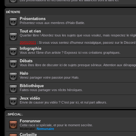
Les présentations et recrutements pour les alliances sont à faire ici.
DÉTENTE
Présentations
Présentez-vous aux membres d'Halo-Battle.
Tout et rien
Quartier libre ! Abordez tous les sujets que vous voulez, mais respectez le règ
20/01/2021
: Si vous vous sentez d'humeur nostalgique, passez sur le Discor
Infographie
Vous avez l'âme d'un artiste ? Exposez ici vos créations graphiques.
Débats
Vous êtes libre de discuter ici de sujets presque sérieux. Attention aux dérapag
Halo
Venez partager votre passion pour Halo.
Bibliothèque
Faites-nous partager vos récits héroïques.
Jeux vidéo
Envie de causer jeu vidéo ? C'est par ici, et nul part ailleurs.
.:SPÉCIAL:.
Forerunner
Cette race si spéciale, et pour le moment secrète.
Moderator:
Nemunaire
Corbeille