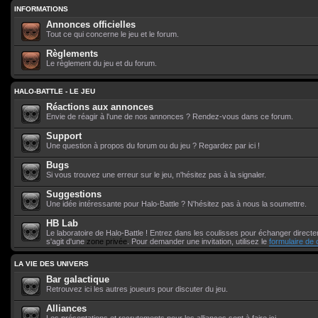
INFORMATIONS
Annonces officielles
Tout ce qui concerne le jeu et le forum.
Règlements
Le règlement du jeu et du forum.
HALO-BATTLE - LE JEU
Réactions aux annonces
Envie de réagir à l'une de nos annonces ? Rendez-vous dans ce forum.
Support
Une question à propos du forum ou du jeu ? Regardez par ici !
Bugs
Si vous trouvez une erreur sur le jeu, n'hésitez pas à la signaler.
Suggestions
Une idée intéressante pour Halo-Battle ? N'hésitez pas à nous la soumettre.
HB Lab
Le laboratoire de Halo-Battle ! Entrez dans les coulisses pour échanger directem
s'agit d'une
zone privée
. Pour demander une invitation, utilisez le
formulaire de 
LA VIE DES UNIVERS
Bar galactique
Retrouvez ici les autres joueurs pour discuter du jeu.
Alliances