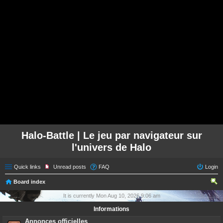
Halo-Battle | Le jeu par navigateur sur
l'univers de Halo
Quick links
Unread posts
FAQ
Login
Board index
ear
It is currently Mon Aug 10, 2026 9:06 am
ch
Informations
Annonces officielles