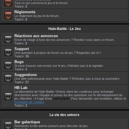
Tout ce qui concerne le jeu et le forum.
Topics:
2
Règlements
Le règlement du jeu et du forum.
Topics:
2
Halo-Battle - Le Jeu
Réactions aux annonces
Envie de réagir à l'une de nos annonces ? Rendez-vous dans ce forum.
Topics:
2
Support
Une question à propos du forum ou du jeu ? Regardez par ici !
Topics:
15
Bugs
Si vous trouvez une erreur sur le jeu, n'hésitez pas à la signaler.
Topics:
1
Suggestions
Une idée intéressante pour Halo-Battle ? N'hésitez pas à nous la soumettre.
Topics:
17
HB Lab
Le laboratoire de Halo-Battle ! Entrez dans les coulisses pour échanger
directement avec l'équipe et posez-lui des questions sur le développement du
jeu. Attention : il s'agit d'une
zone privée
. Pour demander une invitation, utilisez le
formulaire de contact
.
Topics:
2
La vie des univers
Bar galactique
Retrouvez ici les autres joueurs pour discuter du jeu.