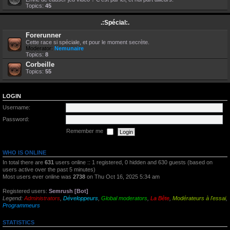
Topics:
45
.:Spécial:.
Forerunner
Cette race si spéciale, et pour le moment secrète.
Moderator:
Nemunaire
Topics:
8
Corbeille
Topics:
55
LOGIN
Username:
Password:
Remember me
WHO IS ONLINE
In total there are
631
users online :: 1 registered, 0 hidden and 630 guests (based on
users active over the past 5 minutes)
Most users ever online was
2738
on Thu Oct 16, 2025 5:34 am
Registered users:
Semrush [Bot]
Legend:
Administrators
,
Développeurs
,
Global moderators
,
La Bête
,
Modérateurs à l'essai
,
Programmeurs
STATISTICS