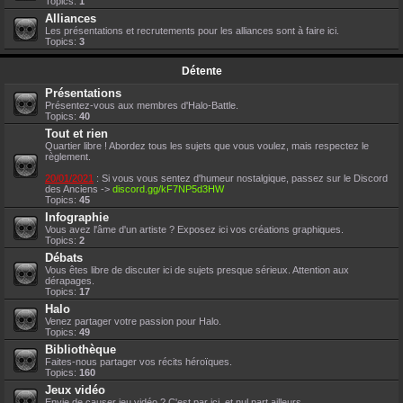
Topics:
1
Alliances
Les présentations et recrutements pour les alliances sont à faire ici.
Topics:
3
Détente
Présentations
Présentez-vous aux membres d'Halo-Battle.
Topics:
40
Tout et rien
Quartier libre ! Abordez tous les sujets que vous voulez, mais respectez le
règlement.
20/01/2021
: Si vous vous sentez d'humeur nostalgique, passez sur le Discord
des Anciens ->
discord.gg/kF7NP5d3HW
Topics:
45
Infographie
Vous avez l'âme d'un artiste ? Exposez ici vos créations graphiques.
Topics:
2
Débats
Vous êtes libre de discuter ici de sujets presque sérieux. Attention aux
dérapages.
Topics:
17
Halo
Venez partager votre passion pour Halo.
Topics:
49
Bibliothèque
Faites-nous partager vos récits héroïques.
Topics:
160
Jeux vidéo
Envie de causer jeu vidéo ? C'est par ici, et nul part ailleurs.