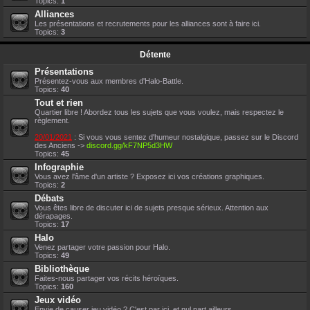
Topics:
1
Alliances
Les présentations et recrutements pour les alliances sont à faire ici.
Topics:
3
Détente
Présentations
Présentez-vous aux membres d'Halo-Battle.
Topics:
40
Tout et rien
Quartier libre ! Abordez tous les sujets que vous voulez, mais respectez le
règlement.
20/01/2021
: Si vous vous sentez d'humeur nostalgique, passez sur le Discord
des Anciens ->
discord.gg/kF7NP5d3HW
Topics:
45
Infographie
Vous avez l'âme d'un artiste ? Exposez ici vos créations graphiques.
Topics:
2
Débats
Vous êtes libre de discuter ici de sujets presque sérieux. Attention aux
dérapages.
Topics:
17
Halo
Venez partager votre passion pour Halo.
Topics:
49
Bibliothèque
Faites-nous partager vos récits héroïques.
Topics:
160
Jeux vidéo
Envie de causer jeu vidéo ? C'est par ici, et nul part ailleurs.