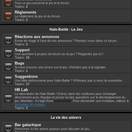
Tout ce qui concerne le jeu et le forum.
Topics:
2
Règlements
Le règlement du jeu et du forum.
Topics:
2
Halo-Battle - Le Jeu
Réactions aux annonces
Envie de réagir à l'une de nos annonces ? Rendez-vous dans ce forum.
Topics:
2
Support
Une question à propos du forum ou du jeu ? Regardez par ici !
Topics:
15
Bugs
Si vous trouvez une erreur sur le jeu, n'hésitez pas à la signaler.
Topics:
1
Suggestions
Une idée intéressante pour Halo-Battle ? N'hésitez pas à nous la soumettre.
Topics:
17
HB Lab
Le laboratoire de Halo-Battle ! Entrez dans les coulisses pour échanger
directement avec l'équipe et posez-lui des questions sur le développement du
jeu. Attention : il s'agit d'une
zone privée
. Pour demander une invitation, utilisez le
formulaire de contact
.
Topics:
2
La vie des univers
Bar galactique
Retrouvez ici les autres joueurs pour discuter du jeu.