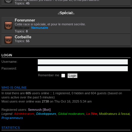
Topics:
45
.:Spécial:.
Forerunner
Cette race si spéciale, et pour le moment secrète.
Moderator:
Nemunaire
Topics:
8
Corbeille
Topics:
55
LOGIN
Username:
Password:
Remember me
WHO IS ONLINE
In total there are
605
users online :: 1 registered, 0 hidden and 604 guests (based on
users active over the past 5 minutes)
Most users ever online was
2738
on Thu Oct 16, 2025 5:34 am
Registered users:
Semrush [Bot]
Legend:
Administrators
,
Développeurs
,
Global moderators
,
La Bête
,
Modérateurs à l'essai
,
Programmeurs
STATISTICS