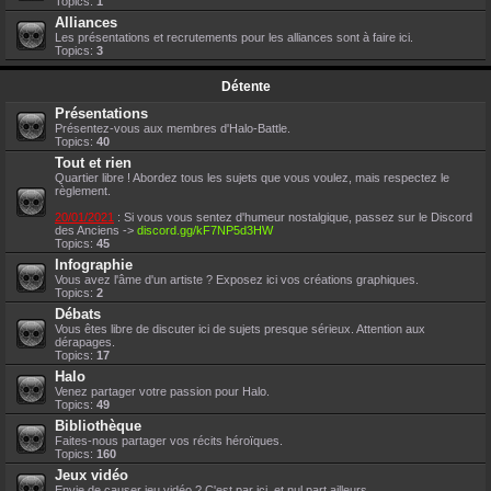
Topics:
1
Alliances
Les présentations et recrutements pour les alliances sont à faire ici.
Topics:
3
Détente
Présentations
Présentez-vous aux membres d'Halo-Battle.
Topics:
40
Tout et rien
Quartier libre ! Abordez tous les sujets que vous voulez, mais respectez le
règlement.
20/01/2021
: Si vous vous sentez d'humeur nostalgique, passez sur le Discord
des Anciens ->
discord.gg/kF7NP5d3HW
Topics:
45
Infographie
Vous avez l'âme d'un artiste ? Exposez ici vos créations graphiques.
Topics:
2
Débats
Vous êtes libre de discuter ici de sujets presque sérieux. Attention aux
dérapages.
Topics:
17
Halo
Venez partager votre passion pour Halo.
Topics:
49
Bibliothèque
Faites-nous partager vos récits héroïques.
Topics:
160
Jeux vidéo
Envie de causer jeu vidéo ? C'est par ici, et nul part ailleurs.