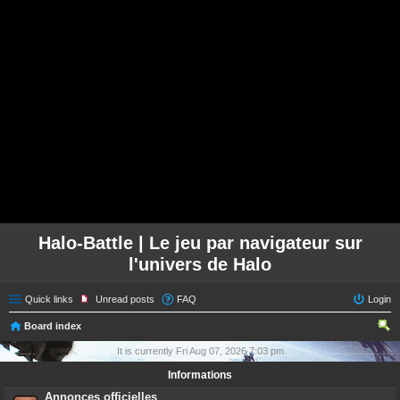
Halo-Battle | Le jeu par navigateur sur
l'univers de Halo
Quick links
Unread posts
FAQ
Login
Board index
ear
It is currently Fri Aug 07, 2026 7:03 pm
ch
Informations
Annonces officielles