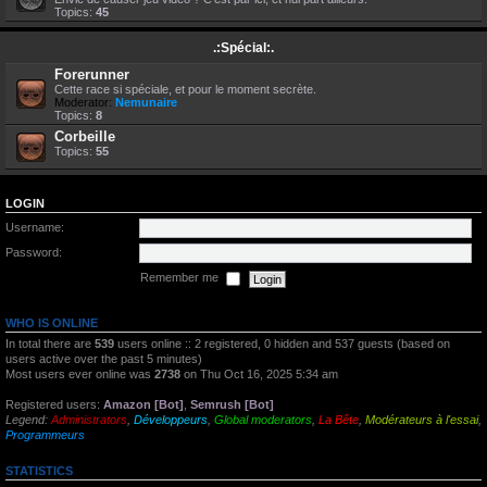
Topics:
45
.:Spécial:.
Forerunner
Cette race si spéciale, et pour le moment secrète.
Moderator:
Nemunaire
Topics:
8
Corbeille
Topics:
55
LOGIN
Username:
Password:
Remember me
WHO IS ONLINE
In total there are
539
users online :: 2 registered, 0 hidden and 537 guests (based on
users active over the past 5 minutes)
Most users ever online was
2738
on Thu Oct 16, 2025 5:34 am
Registered users:
Amazon [Bot]
,
Semrush [Bot]
Legend:
Administrators
,
Développeurs
,
Global moderators
,
La Bête
,
Modérateurs à l'essai
,
Programmeurs
STATISTICS