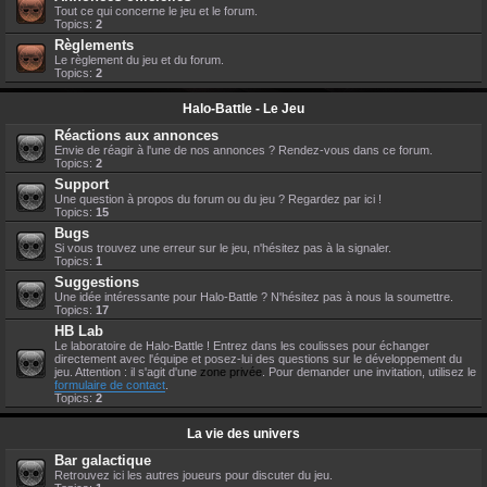
Tout ce qui concerne le jeu et le forum.
Topics:
2
Règlements
Le règlement du jeu et du forum.
Topics:
2
Halo-Battle - Le Jeu
Réactions aux annonces
Envie de réagir à l'une de nos annonces ? Rendez-vous dans ce forum.
Topics:
2
Support
Une question à propos du forum ou du jeu ? Regardez par ici !
Topics:
15
Bugs
Si vous trouvez une erreur sur le jeu, n'hésitez pas à la signaler.
Topics:
1
Suggestions
Une idée intéressante pour Halo-Battle ? N'hésitez pas à nous la soumettre.
Topics:
17
HB Lab
Le laboratoire de Halo-Battle ! Entrez dans les coulisses pour échanger
directement avec l'équipe et posez-lui des questions sur le développement du
jeu. Attention : il s'agit d'une
zone privée
. Pour demander une invitation, utilisez le
formulaire de contact
.
Topics:
2
La vie des univers
Bar galactique
Retrouvez ici les autres joueurs pour discuter du jeu.