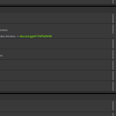
lement.
d des Anciens ->
discord.gg/kF7NP5d3HW
es.