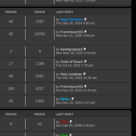
Mon Sep 09, 2013 7:55 pm
o
t
i
s
s
h
e
t
t
e
w
p
TOPICS
POSTS
LAST POST
l
t
o
a
h
s
by
Nigel Sheldon
t
40
1287
e
t
V
Thu Sep 18, 2014 9:56 pm
e
l
i
s
a
e
t
by
Frenchtouch03
t
w
45
18782
p
V
Wed Apr 01, 2026 2:59 pm
e
t
o
i
s
h
s
e
t
e
t
w
p
l
by
lepetitgrognard
t
o
2
9
a
V
Mon May 06, 2013 5:43 pm
h
s
t
i
e
t
e
e
l
by
Geek of Reach
s
w
17
1198
a
V
Tue Jul 14, 2015 7:26 pm
t
t
t
i
p
h
e
e
o
by
King Leviathan
e
s
w
49
2067
V
s
Tue Dec 20, 2016 12:30 am
l
t
t
i
t
a
p
h
e
t
o
by
Frenchtouch03
e
w
160
4237
e
s
V
Sun Nov 20, 2016 11:44 pm
l
t
s
t
i
a
h
t
e
t
by
Moloc
e
p
w
45
1384
e
V
Sun Dec 25, 2016 5:37 pm
l
o
t
s
i
a
s
h
t
e
t
t
e
p
w
e
TOPICS
POSTS
LAST POST
l
o
t
s
a
s
h
t
by
Odst
t
t
8
43
e
p
V
Sun Jan 20, 2008 5:36 pm
e
l
o
i
s
a
s
e
t
t
by
Olah
t
w