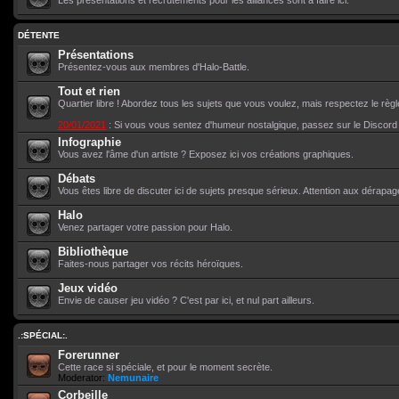
Les présentations et recrutements pour les alliances sont à faire ici.
DÉTENTE
Présentations
Présentez-vous aux membres d'Halo-Battle.
Tout et rien
Quartier libre ! Abordez tous les sujets que vous voulez, mais respectez le règ
20/01/2021
: Si vous vous sentez d'humeur nostalgique, passez sur le Discor
Infographie
Vous avez l'âme d'un artiste ? Exposez ici vos créations graphiques.
Débats
Vous êtes libre de discuter ici de sujets presque sérieux. Attention aux dérapag
Halo
Venez partager votre passion pour Halo.
Bibliothèque
Faites-nous partager vos récits héroïques.
Jeux vidéo
Envie de causer jeu vidéo ? C'est par ici, et nul part ailleurs.
.:SPÉCIAL:.
Forerunner
Cette race si spéciale, et pour le moment secrète.
Moderator:
Nemunaire
Corbeille