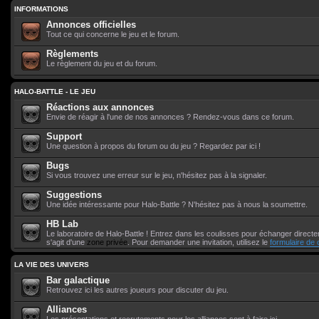
INFORMATIONS
Annonces officielles
Tout ce qui concerne le jeu et le forum.
Règlements
Le règlement du jeu et du forum.
HALO-BATTLE - LE JEU
Réactions aux annonces
Envie de réagir à l'une de nos annonces ? Rendez-vous dans ce forum.
Support
Une question à propos du forum ou du jeu ? Regardez par ici !
Bugs
Si vous trouvez une erreur sur le jeu, n'hésitez pas à la signaler.
Suggestions
Une idée intéressante pour Halo-Battle ? N'hésitez pas à nous la soumettre.
HB Lab
Le laboratoire de Halo-Battle ! Entrez dans les coulisses pour échanger directem
s'agit d'une
zone privée
. Pour demander une invitation, utilisez le
formulaire de 
LA VIE DES UNIVERS
Bar galactique
Retrouvez ici les autres joueurs pour discuter du jeu.
Alliances