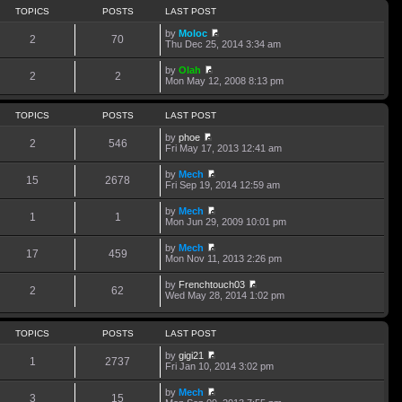
TOPICS
POSTS
LAST POST
by
Moloc
2
70
V
Thu Dec 25, 2014 3:34 am
i
e
by
Olah
w
2
2
V
Mon May 12, 2008 8:13 pm
t
i
h
e
e
w
TOPICS
POSTS
LAST POST
l
t
a
h
by
phoe
t
2
546
e
V
Fri May 17, 2013 12:41 am
e
l
i
s
a
e
t
by
Mech
t
w
15
2678
p
V
Fri Sep 19, 2014 12:59 am
e
t
o
i
s
h
s
e
t
by
Mech
e
t
w
1
1
p
V
Mon Jun 29, 2009 10:01 pm
l
t
o
i
a
h
s
e
t
by
Mech
e
t
w
17
459
e
V
Mon Nov 11, 2013 2:26 pm
l
t
s
i
a
h
t
e
t
by
Frenchtouch03
e
p
w
2
62
e
V
Wed May 28, 2014 1:02 pm
l
o
t
s
i
a
s
h
t
e
t
t
e
p
w
e
l
TOPICS
POSTS
LAST POST
o
t
s
a
s
h
t
t
by
gigi21
t
e
p
1
2737
e
V
Fri Jan 10, 2014 3:02 pm
l
o
s
i
a
s
t
e
t
by
Mech
t
p
w
3
15
V
e