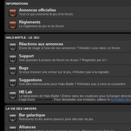
INFORMATIONS
Annonces officielles
Tout ce qui concerne le jeu et le forum.
Règlements
Le règlement du jeu et du forum.
HALO-BATTLE - LE JEU
Réactions aux annonces
Envie de réagir à l'une de nos annonces ? Rendez-vous dans ce forum.
Support
Une question à propos du forum ou du jeu ? Regardez par ici !
Bugs
Si vous trouvez une erreur sur le jeu, n'hésitez pas à la signaler.
Suggestions
Une idée intéressante pour Halo-Battle ? N'hésitez pas à nous la soumettre.
HB Lab
Le laboratoire de Halo-Battle ! Entrez dans les coulisses pour échanger directem
s'agit d'une
zone privée
. Pour demander une invitation, utilisez le
formulaire de 
LA VIE DES UNIVERS
Bar galactique
Retrouvez ici les autres joueurs pour discuter du jeu.
Alliances