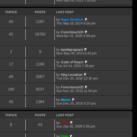
Mon Sep 09, 2013 7:55 pm
o
t
i
s
s
h
e
t
t
e
w
p
TOPICS
POSTS
LAST POST
l
t
o
a
h
s
by
Nigel Sheldon
t
40
1287
e
t
V
Thu Sep 18, 2014 9:56 pm
e
l
i
s
a
e
t
by
Frenchtouch03
t
w
45
18782
p
V
Wed Apr 01, 2026 2:59 pm
e
t
o
i
s
h
s
e
t
e
t
w
p
l
by
lepetitgrognard
t
o
2
9
a
V
Mon May 06, 2013 5:43 pm
h
s
t
i
e
t
e
e
l
by
Geek of Reach
s
w
17
1198
a
V
Tue Jul 14, 2015 7:26 pm
t
t
t
i
p
h
e
e
o
by
King Leviathan
e
s
w
49
2067
V
s
Tue Dec 20, 2016 12:30 am
l
t
t
i
t
a
p
h
e
t
o
by
Frenchtouch03
e
w
160
4237
e
s
V
Sun Nov 20, 2016 11:44 pm
l
t
s
t
i
a
h
t
e
t
by
Moloc
e
p
w
45
1384
e
V
Sun Dec 25, 2016 5:37 pm
l
o
t
s
i
a
s
h
t
e
t
t
e
p
w
e
TOPICS
POSTS
LAST POST
l
o
t
s
a
s
h
t
by
Odst
t
t
8
43
e
p
V
Sun Jan 20, 2008 5:36 pm
e
l
o
i
s
a
s
e
t
t
by
Olah
t
w