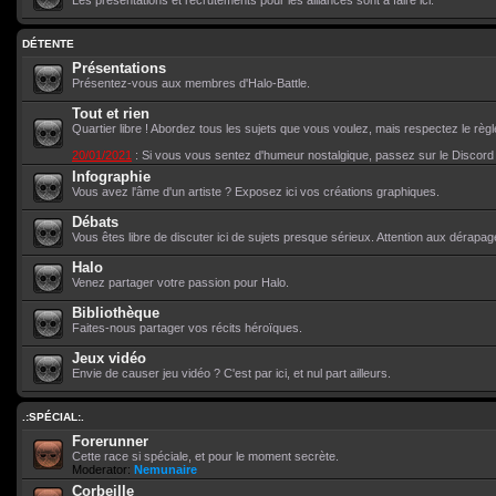
Les présentations et recrutements pour les alliances sont à faire ici.
DÉTENTE
Présentations
Présentez-vous aux membres d'Halo-Battle.
Tout et rien
Quartier libre ! Abordez tous les sujets que vous voulez, mais respectez le règ
20/01/2021
: Si vous vous sentez d'humeur nostalgique, passez sur le Discor
Infographie
Vous avez l'âme d'un artiste ? Exposez ici vos créations graphiques.
Débats
Vous êtes libre de discuter ici de sujets presque sérieux. Attention aux dérapag
Halo
Venez partager votre passion pour Halo.
Bibliothèque
Faites-nous partager vos récits héroïques.
Jeux vidéo
Envie de causer jeu vidéo ? C'est par ici, et nul part ailleurs.
.:SPÉCIAL:.
Forerunner
Cette race si spéciale, et pour le moment secrète.
Moderator:
Nemunaire
Corbeille