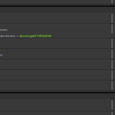
lement.
d des Anciens ->
discord.gg/kF7NP5d3HW
es.