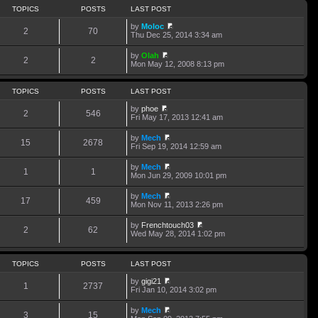
TOPICS
POSTS
LAST POST
by
Moloc
2
70
V
Thu Dec 25, 2014 3:34 am
i
e
by
Olah
w
2
2
V
Mon May 12, 2008 8:13 pm
t
i
h
e
e
w
TOPICS
POSTS
LAST POST
l
t
a
h
by
phoe
t
2
546
e
V
Fri May 17, 2013 12:41 am
e
l
i
s
a
e
t
by
Mech
t
w
15
2678
p
V
Fri Sep 19, 2014 12:59 am
e
t
o
i
s
h
s
e
t
by
Mech
e
t
w
1
1
p
V
Mon Jun 29, 2009 10:01 pm
l
t
o
i
a
h
s
e
t
by
Mech
e
t
w
17
459
e
V
Mon Nov 11, 2013 2:26 pm
l
t
s
i
a
h
t
e
t
by
Frenchtouch03
e
p
w
2
62
e
V
Wed May 28, 2014 1:02 pm
l
o
t
s
i
a
s
h
t
e
t
t
e
p
w
e
l
TOPICS
POSTS
LAST POST
o
t
s
a
s
h
t
t
by
gigi21
t
e
p
1
2737
e
V
Fri Jan 10, 2014 3:02 pm
l
o
s
i
a
s
t
e
t
by
Mech
t
p
w
3
15
V
e