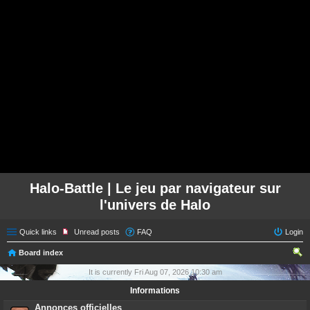
Halo-Battle | Le jeu par navigateur sur
l'univers de Halo
Quick links
Unread posts
FAQ
Login
Board index
ear
It is currently Fri Aug 07, 2026 10:30 am
ch
Informations
Annonces officielles