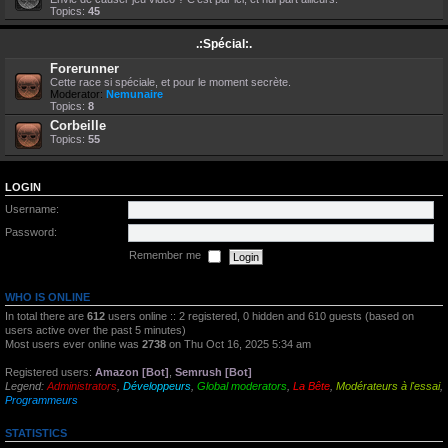
Topics:
45
.:Spécial:.
Forerunner
Cette race si spéciale, et pour le moment secrète.
Moderator:
Nemunaire
Topics:
8
Corbeille
Topics:
55
LOGIN
Username:
Password:
Remember me
WHO IS ONLINE
In total there are
612
users online :: 2 registered, 0 hidden and 610 guests (based on
users active over the past 5 minutes)
Most users ever online was
2738
on Thu Oct 16, 2025 5:34 am
Registered users:
Amazon [Bot]
,
Semrush [Bot]
Legend:
Administrators
,
Développeurs
,
Global moderators
,
La Bête
,
Modérateurs à l'essai
,
Programmeurs
STATISTICS