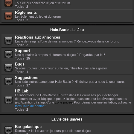
Tout ce qui concerne le jeu et le forum.
Topics:
2
Règlements
Le règlement du jeu et du forum.
Topics:
2
Halo-Battle - Le Jeu
Réactions aux annonces
Envie de réagir à l'une de nos annonces ? Rendez-vous dans ce forum.
Topics:
2
Support
Une question à propos du forum ou du jeu ? Regardez par ici !
Topics:
15
Bugs
Si vous trouvez une erreur sur le jeu, n'hésitez pas à la signaler.
Topics:
1
Suggestions
Une idée intéressante pour Halo-Battle ? N'hésitez pas à nous la soumettre.
Topics:
17
HB Lab
Le laboratoire de Halo-Battle ! Entrez dans les coulisses pour échanger
directement avec l'équipe et posez-lui des questions sur le développement du
jeu. Attention : il s'agit d'une
zone privée
. Pour demander une invitation, utilisez le
formulaire de contact
.
Topics:
2
La vie des univers
Bar galactique
Retrouvez ici les autres joueurs pour discuter du jeu.