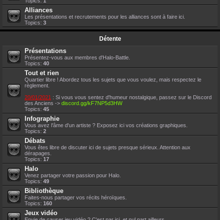
Topics:
1
Alliances
Les présentations et recrutements pour les alliances sont à faire ici.
Topics:
3
Détente
Présentations
Présentez-vous aux membres d'Halo-Battle.
Topics:
40
Tout et rien
Quartier libre ! Abordez tous les sujets que vous voulez, mais respectez le
règlement.
20/01/2021
: Si vous vous sentez d'humeur nostalgique, passez sur le Discord
des Anciens ->
discord.gg/kF7NP5d3HW
Topics:
45
Infographie
Vous avez l'âme d'un artiste ? Exposez ici vos créations graphiques.
Topics:
2
Débats
Vous êtes libre de discuter ici de sujets presque sérieux. Attention aux
dérapages.
Topics:
17
Halo
Venez partager votre passion pour Halo.
Topics:
49
Bibliothèque
Faites-nous partager vos récits héroïques.
Topics:
160
Jeux vidéo
Envie de causer jeu vidéo ? C'est par ici, et nul part ailleurs.