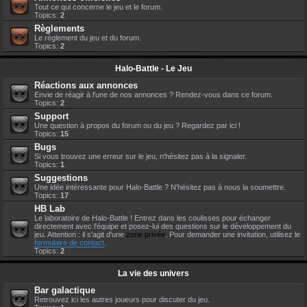
Tout ce qui concerne le jeu et le forum.
Topics:
2
Règlements
Le règlement du jeu et du forum.
Topics:
2
Halo-Battle - Le Jeu
Réactions aux annonces
Envie de réagir à l'une de nos annonces ? Rendez-vous dans ce forum.
Topics:
2
Support
Une question à propos du forum ou du jeu ? Regardez par ici !
Topics:
15
Bugs
Si vous trouvez une erreur sur le jeu, n'hésitez pas à la signaler.
Topics:
1
Suggestions
Une idée intéressante pour Halo-Battle ? N'hésitez pas à nous la soumettre.
Topics:
17
HB Lab
Le laboratoire de Halo-Battle ! Entrez dans les coulisses pour échanger
directement avec l'équipe et posez-lui des questions sur le développement du
jeu. Attention : il s'agit d'une
zone privée
. Pour demander une invitation, utilisez le
formulaire de contact
.
Topics:
2
La vie des univers
Bar galactique
Retrouvez ici les autres joueurs pour discuter du jeu.