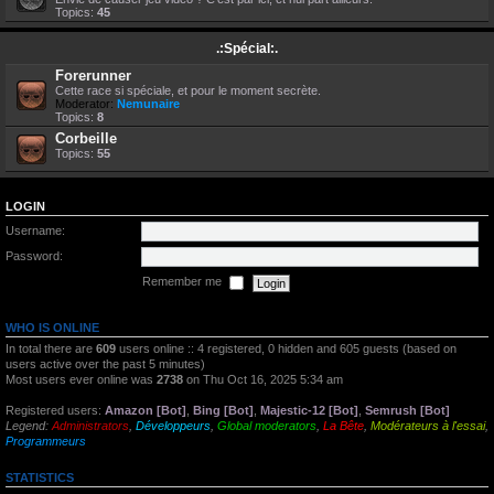
Topics:
45
.:Spécial:.
Forerunner
Cette race si spéciale, et pour le moment secrète.
Moderator:
Nemunaire
Topics:
8
Corbeille
Topics:
55
LOGIN
Username:
Password:
Remember me
WHO IS ONLINE
In total there are
609
users online :: 4 registered, 0 hidden and 605 guests (based on
users active over the past 5 minutes)
Most users ever online was
2738
on Thu Oct 16, 2025 5:34 am
Registered users:
Amazon [Bot]
,
Bing [Bot]
,
Majestic-12 [Bot]
,
Semrush [Bot]
Legend:
Administrators
,
Développeurs
,
Global moderators
,
La Bête
,
Modérateurs à l'essai
,
Programmeurs
STATISTICS