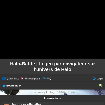
Halo-Battle | Le jeu par navigateur sur
l'univers de Halo
Quick links
Unread posts
FAQ
Login
Board index
ear
It is currently Fri Aug 07, 2026 1:19 pm
ch
Informations
Annonces officielles