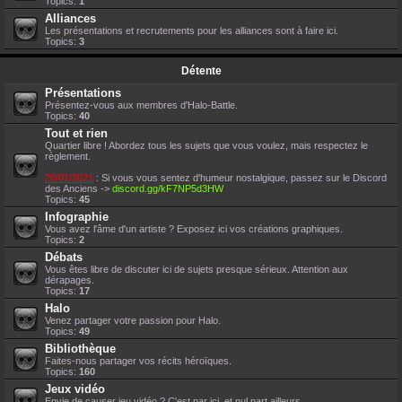
Topics:
1
Alliances
Les présentations et recrutements pour les alliances sont à faire ici.
Topics:
3
Détente
Présentations
Présentez-vous aux membres d'Halo-Battle.
Topics:
40
Tout et rien
Quartier libre ! Abordez tous les sujets que vous voulez, mais respectez le
règlement.
20/01/2021
: Si vous vous sentez d'humeur nostalgique, passez sur le Discord
des Anciens ->
discord.gg/kF7NP5d3HW
Topics:
45
Infographie
Vous avez l'âme d'un artiste ? Exposez ici vos créations graphiques.
Topics:
2
Débats
Vous êtes libre de discuter ici de sujets presque sérieux. Attention aux
dérapages.
Topics:
17
Halo
Venez partager votre passion pour Halo.
Topics:
49
Bibliothèque
Faites-nous partager vos récits héroïques.
Topics:
160
Jeux vidéo
Envie de causer jeu vidéo ? C'est par ici, et nul part ailleurs.