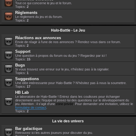
Tout ce qui concerne le jeu et le forum.
Topics:
2
Règlements
Le règlement du jeu et du forum.
Topics:
2
Halo-Battle - Le Jeu
Réactions aux annonces
Envie de réagir à l'une de nos annonces ? Rendez-vous dans ce forum.
Topics:
2
Support
Une question à propos du forum ou du jeu ? Regardez par ici !
Topics:
15
Bugs
Si vous trouvez une erreur sur le jeu, n'hésitez pas à la signaler.
Topics:
1
Suggestions
Une idée intéressante pour Halo-Battle ? N'hésitez pas à nous la soumettre.
Topics:
17
HB Lab
Le laboratoire de Halo-Battle ! Entrez dans les coulisses pour échanger
directement avec l'équipe et posez-lui des questions sur le développement du
jeu. Attention : il s'agit d'une
zone privée
. Pour demander une invitation, utilisez le
formulaire de contact
.
Topics:
2
La vie des univers
Bar galactique
Retrouvez ici les autres joueurs pour discuter du jeu.