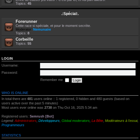
Topics:
45
.:Spécial:.
Forerunner
Cette race si spéciale, et pour le moment secrète.
Moderator:
Nemunaire
Topics:
8
Corbeille
Topics:
55
LOGIN
Username:
Password:
Remember me
WHO IS ONLINE
In total there are
481
users online :: 1 registered, 0 hidden and 480 guests (based on
users active over the past 5 minutes)
Most users ever online was
2738
on Thu Oct 16, 2025 5:34 am
Registered users:
Semrush [Bot]
Legend:
Administrators
,
Développeurs
,
Global moderators
,
La Bête
,
Modérateurs à l'essai
,
Programmeurs
STATISTICS