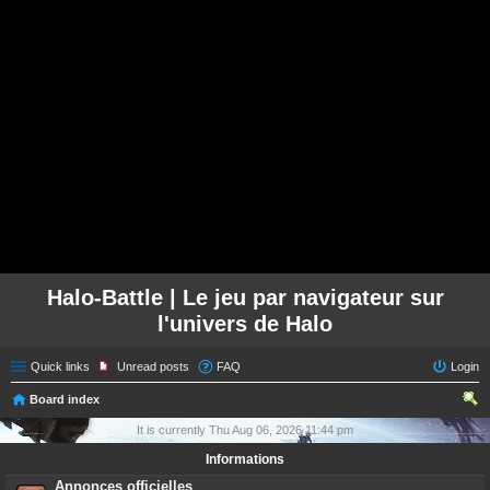
Halo-Battle | Le jeu par navigateur sur
l'univers de Halo
Quick links
Unread posts
FAQ
Login
Board index
ear
It is currently Thu Aug 06, 2026 11:44 pm
ch
Informations
Annonces officielles