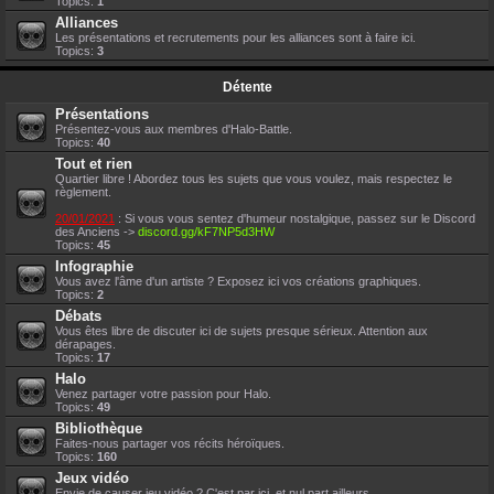
Topics:
1
Alliances
Les présentations et recrutements pour les alliances sont à faire ici.
Topics:
3
Détente
Présentations
Présentez-vous aux membres d'Halo-Battle.
Topics:
40
Tout et rien
Quartier libre ! Abordez tous les sujets que vous voulez, mais respectez le
règlement.
20/01/2021
: Si vous vous sentez d'humeur nostalgique, passez sur le Discord
des Anciens ->
discord.gg/kF7NP5d3HW
Topics:
45
Infographie
Vous avez l'âme d'un artiste ? Exposez ici vos créations graphiques.
Topics:
2
Débats
Vous êtes libre de discuter ici de sujets presque sérieux. Attention aux
dérapages.
Topics:
17
Halo
Venez partager votre passion pour Halo.
Topics:
49
Bibliothèque
Faites-nous partager vos récits héroïques.
Topics:
160
Jeux vidéo
Envie de causer jeu vidéo ? C'est par ici, et nul part ailleurs.