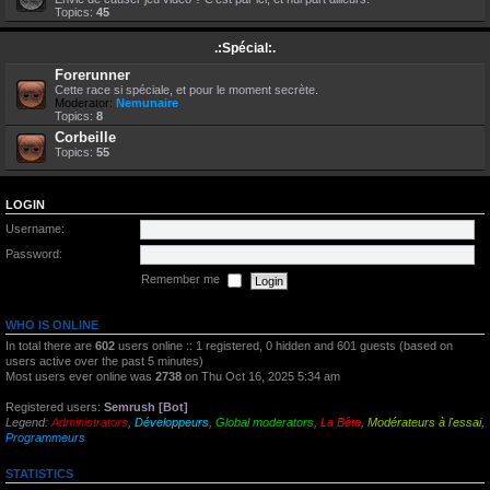
Topics:
45
.:Spécial:.
Forerunner
Cette race si spéciale, et pour le moment secrète.
Moderator:
Nemunaire
Topics:
8
Corbeille
Topics:
55
LOGIN
Username:
Password:
Remember me
WHO IS ONLINE
In total there are
602
users online :: 1 registered, 0 hidden and 601 guests (based on
users active over the past 5 minutes)
Most users ever online was
2738
on Thu Oct 16, 2025 5:34 am
Registered users:
Semrush [Bot]
Legend:
Administrators
,
Développeurs
,
Global moderators
,
La Bête
,
Modérateurs à l'essai
,
Programmeurs
STATISTICS