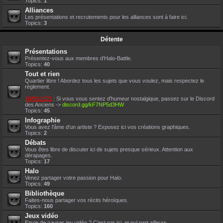
Topics:
1
Alliances
Les présentations et recrutements pour les alliances sont à faire ici.
Topics:
3
Détente
Présentations
Présentez-vous aux membres d'Halo-Battle.
Topics:
40
Tout et rien
Quartier libre ! Abordez tous les sujets que vous voulez, mais respectez le
règlement.
20/01/2021
: Si vous vous sentez d'humeur nostalgique, passez sur le Discord
des Anciens ->
discord.gg/kF7NP5d3HW
Topics:
45
Infographie
Vous avez l'âme d'un artiste ? Exposez ici vos créations graphiques.
Topics:
2
Débats
Vous êtes libre de discuter ici de sujets presque sérieux. Attention aux
dérapages.
Topics:
17
Halo
Venez partager votre passion pour Halo.
Topics:
49
Bibliothèque
Faites-nous partager vos récits héroïques.
Topics:
160
Jeux vidéo
Envie de causer jeu vidéo ? C'est par ici, et nul part ailleurs.