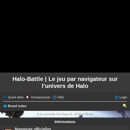
Halo-Battle | Le jeu par navigateur sur
l'univers de Halo
Quick links
Unread posts
FAQ
Login
Board index
ear
It is currently Sun Aug 09, 2026 4:38 am
ch
Informations
Annonces officielles