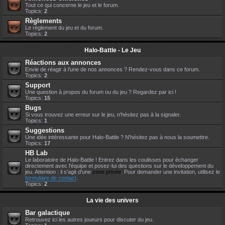
Tout ce qui concerne le jeu et le forum.
Topics:
2
Règlements
Le règlement du jeu et du forum.
Topics:
2
Halo-Battle - Le Jeu
Réactions aux annonces
Envie de réagir à l'une de nos annonces ? Rendez-vous dans ce forum.
Topics:
2
Support
Une question à propos du forum ou du jeu ? Regardez par ici !
Topics:
15
Bugs
Si vous trouvez une erreur sur le jeu, n'hésitez pas à la signaler.
Topics:
1
Suggestions
Une idée intéressante pour Halo-Battle ? N'hésitez pas à nous la soumettre.
Topics:
17
HB Lab
Le laboratoire de Halo-Battle ! Entrez dans les coulisses pour échanger
directement avec l'équipe et posez-lui des questions sur le développement du
jeu. Attention : il s'agit d'une
zone privée
. Pour demander une invitation, utilisez le
formulaire de contact
.
Topics:
2
La vie des univers
Bar galactique
Retrouvez ici les autres joueurs pour discuter du jeu.