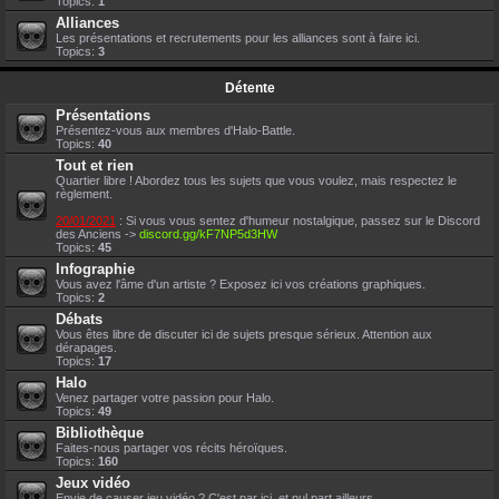
Topics:
1
Alliances
Les présentations et recrutements pour les alliances sont à faire ici.
Topics:
3
Détente
Présentations
Présentez-vous aux membres d'Halo-Battle.
Topics:
40
Tout et rien
Quartier libre ! Abordez tous les sujets que vous voulez, mais respectez le
règlement.
20/01/2021
: Si vous vous sentez d'humeur nostalgique, passez sur le Discord
des Anciens ->
discord.gg/kF7NP5d3HW
Topics:
45
Infographie
Vous avez l'âme d'un artiste ? Exposez ici vos créations graphiques.
Topics:
2
Débats
Vous êtes libre de discuter ici de sujets presque sérieux. Attention aux
dérapages.
Topics:
17
Halo
Venez partager votre passion pour Halo.
Topics:
49
Bibliothèque
Faites-nous partager vos récits héroïques.
Topics:
160
Jeux vidéo
Envie de causer jeu vidéo ? C'est par ici, et nul part ailleurs.