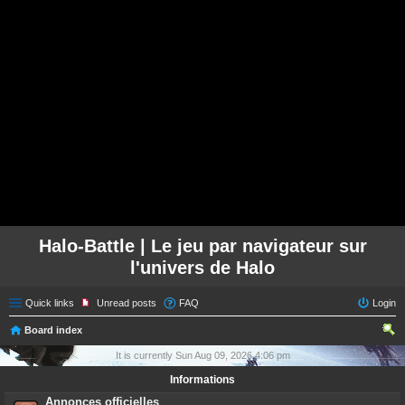
Halo-Battle | Le jeu par navigateur sur
l'univers de Halo
Quick links
Unread posts
FAQ
Login
Board index
ear
It is currently Sun Aug 09, 2026 4:06 pm
ch
Informations
Annonces officielles