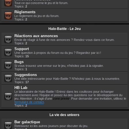
Tout ce qui concerne le jeu et le forum.
Topics:
2
Règlements
Le règlement du jeu et du forum.
Topics:
2
Halo-Battle - Le Jeu
Réactions aux annonces
Envie de réagir à l'une de nos annonces ? Rendez-vous dans ce forum.
Topics:
2
Support
Une question à propos du forum ou du jeu ? Regardez par ici !
Topics:
15
Bugs
Si vous trouvez une erreur sur le jeu, n'hésitez pas à la signaler.
Topics:
1
Suggestions
Une idée intéressante pour Halo-Battle ? N'hésitez pas à nous la soumettre.
Topics:
17
HB Lab
Le laboratoire de Halo-Battle ! Entrez dans les coulisses pour échanger
directement avec l'équipe et posez-lui des questions sur le développement du
jeu. Attention : il s'agit d'une
zone privée
. Pour demander une invitation, utilisez le
formulaire de contact
.
Topics:
2
La vie des univers
Bar galactique
Retrouvez ici les autres joueurs pour discuter du jeu.