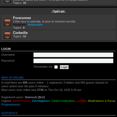
Topics:
45
.:Spécial:.
Forerunner
Cette race si spéciale, et pour le moment secrète.
Moderator:
Nemunaire
Topics:
8
Corbeille
Topics:
55
LOGIN
Username:
Password:
Remember me
WHO IS ONLINE
In total there are
685
users online :: 1 registered, 0 hidden and 684 guests (based on
users active over the past 5 minutes)
Most users ever online was
2738
on Thu Oct 16, 2025 5:34 am
Registered users:
Semrush [Bot]
Legend:
Administrators
,
Développeurs
,
Global moderators
,
La Bête
,
Modérateurs à l'essai
,
Programmeurs
STATISTICS