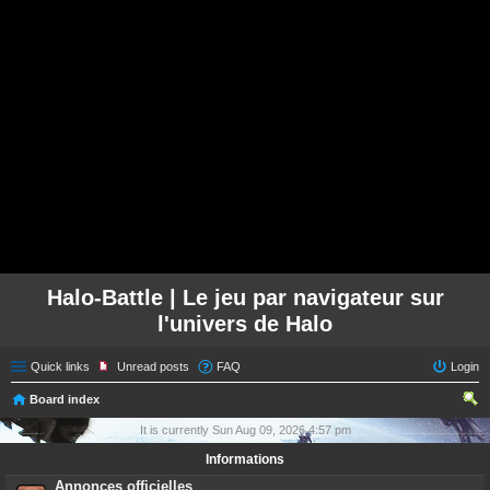
Halo-Battle | Le jeu par navigateur sur
l'univers de Halo
Quick links
Unread posts
FAQ
Login
Board index
ear
It is currently Sun Aug 09, 2026 4:57 pm
ch
Informations
Annonces officielles