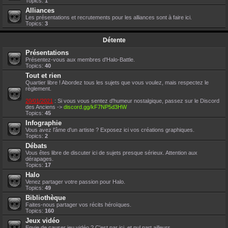
Topics:
1
Alliances
Les présentations et recrutements pour les alliances sont à faire ici.
Topics:
3
Détente
Présentations
Présentez-vous aux membres d'Halo-Battle.
Topics:
40
Tout et rien
Quartier libre ! Abordez tous les sujets que vous voulez, mais respectez le
règlement.
20/01/2021
: Si vous vous sentez d'humeur nostalgique, passez sur le Discord
des Anciens ->
discord.gg/kF7NP5d3HW
Topics:
45
Infographie
Vous avez l'âme d'un artiste ? Exposez ici vos créations graphiques.
Topics:
2
Débats
Vous êtes libre de discuter ici de sujets presque sérieux. Attention aux
dérapages.
Topics:
17
Halo
Venez partager votre passion pour Halo.
Topics:
49
Bibliothèque
Faites-nous partager vos récits héroïques.
Topics:
160
Jeux vidéo
Envie de causer jeu vidéo ? C'est par ici, et nul part ailleurs.