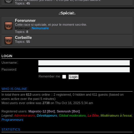
Topics:
45
.:Spécial:.
Forerunner
Cette race si spéciale, et pour le moment secrète.
Moderator:
Nemunaire
Topics:
8
Corbeille
Topics:
55
LOGIN
Username:
Password:
Remember me
WHO IS ONLINE
In total there are
613
users online :: 2 registered, 0 hidden and 611 guests (based on
users active over the past 5 minutes)
Most users ever online was
2738
on Thu Oct 16, 2025 5:34 am
Registered users:
Majestic-12 [Bot]
,
Semrush [Bot]
Legend:
Administrators
,
Développeurs
,
Global moderators
,
La Bête
,
Modérateurs à l'essai
,
Programmeurs
STATISTICS