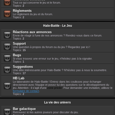
Tout ce qui concerne le jeu et le forum.
Topics:
2
Règlements
Le règlement du jeu et du forum.
Topics:
2
Halo-Battle - Le Jeu
Réactions aux annonces
Envie de réagir à l'une de nos annonces ? Rendez-vous dans ce forum.
Topics:
2
Support
Une question à propos du forum ou du jeu ? Regardez par ici !
Topics:
15
Bugs
Si vous trouvez une erreur sur le jeu, n'hésitez pas à la signaler.
Topics:
1
Suggestions
Une idée intéressante pour Halo-Battle ? N'hésitez pas à nous la soumettre.
Topics:
17
HB Lab
Le laboratoire de Halo-Battle ! Entrez dans les coulisses pour échanger
directement avec l'équipe et posez-lui des questions sur le développement du
jeu. Attention : il s'agit d'une
zone privée
. Pour demander une invitation, utilisez le
formulaire de contact
.
Topics:
2
La vie des univers
Bar galactique
Retrouvez ici les autres joueurs pour discuter du jeu.