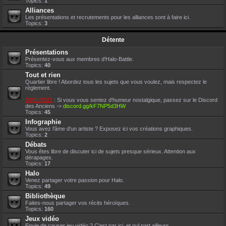
Topics:
1
Alliances
Les présentations et recrutements pour les alliances sont à faire ici.
Topics:
3
Détente
Présentations
Présentez-vous aux membres d'Halo-Battle.
Topics:
40
Tout et rien
Quartier libre ! Abordez tous les sujets que vous voulez, mais respectez le
règlement.
20/01/2021
: Si vous vous sentez d'humeur nostalgique, passez sur le Discord
des Anciens ->
discord.gg/kF7NP5d3HW
Topics:
45
Infographie
Vous avez l'âme d'un artiste ? Exposez ici vos créations graphiques.
Topics:
2
Débats
Vous êtes libre de discuter ici de sujets presque sérieux. Attention aux
dérapages.
Topics:
17
Halo
Venez partager votre passion pour Halo.
Topics:
49
Bibliothèque
Faites-nous partager vos récits héroïques.
Topics:
160
Jeux vidéo
Envie de causer jeu vidéo ? C'est par ici, et nul part ailleurs.