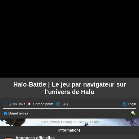
Halo-Battle | Le jeu par navigateur sur
l'univers de Halo
Quick links
Unread posts
FAQ
Login
Board index
ear
It is currently Fri Aug 07, 2026 6:17 am
ch
Informations
Annonces officielles