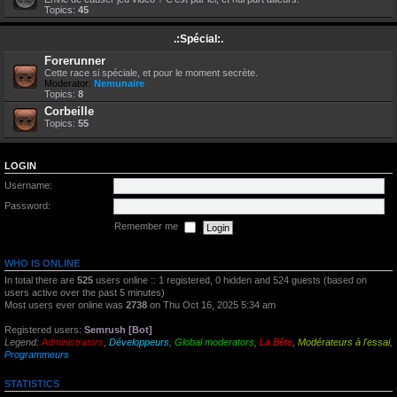
Topics:
45
.:Spécial:.
Forerunner
Cette race si spéciale, et pour le moment secrète.
Moderator:
Nemunaire
Topics:
8
Corbeille
Topics:
55
LOGIN
Username:
Password:
Remember me
WHO IS ONLINE
In total there are
525
users online :: 1 registered, 0 hidden and 524 guests (based on
users active over the past 5 minutes)
Most users ever online was
2738
on Thu Oct 16, 2025 5:34 am
Registered users:
Semrush [Bot]
Legend:
Administrators
,
Développeurs
,
Global moderators
,
La Bête
,
Modérateurs à l'essai
,
Programmeurs
STATISTICS