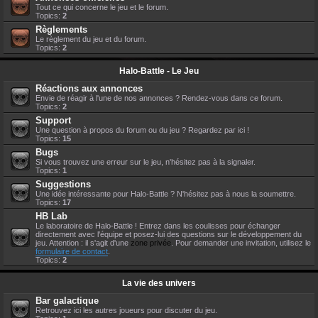
Tout ce qui concerne le jeu et le forum.
Topics:
2
Règlements
Le règlement du jeu et du forum.
Topics:
2
Halo-Battle - Le Jeu
Réactions aux annonces
Envie de réagir à l'une de nos annonces ? Rendez-vous dans ce forum.
Topics:
2
Support
Une question à propos du forum ou du jeu ? Regardez par ici !
Topics:
15
Bugs
Si vous trouvez une erreur sur le jeu, n'hésitez pas à la signaler.
Topics:
1
Suggestions
Une idée intéressante pour Halo-Battle ? N'hésitez pas à nous la soumettre.
Topics:
17
HB Lab
Le laboratoire de Halo-Battle ! Entrez dans les coulisses pour échanger
directement avec l'équipe et posez-lui des questions sur le développement du
jeu. Attention : il s'agit d'une
zone privée
. Pour demander une invitation, utilisez le
formulaire de contact
.
Topics:
2
La vie des univers
Bar galactique
Retrouvez ici les autres joueurs pour discuter du jeu.