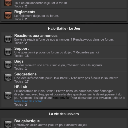
Tout ce qui concerne le jeu et le forum.
Topics:
2
Règlements
Le règlement du jeu et du forum.
Topics:
2
Halo-Battle - Le Jeu
Réactions aux annonces
Envie de réagir à l'une de nos annonces ? Rendez-vous dans ce forum.
Topics:
2
Support
Une question à propos du forum ou du jeu ? Regardez par ici !
Topics:
15
Bugs
Si vous trouvez une erreur sur le jeu, n'hésitez pas à la signaler.
Topics:
1
Suggestions
Une idée intéressante pour Halo-Battle ? N'hésitez pas à nous la soumettre.
Topics:
17
HB Lab
Le laboratoire de Halo-Battle ! Entrez dans les coulisses pour échanger
directement avec l'équipe et posez-lui des questions sur le développement du
jeu. Attention : il s'agit d'une
zone privée
. Pour demander une invitation, utilisez le
formulaire de contact
.
Topics:
2
La vie des univers
Bar galactique
Retrouvez ici les autres joueurs pour discuter du jeu.