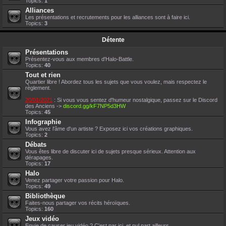
Topics:
1
Alliances
Les présentations et recrutements pour les alliances sont à faire ici.
Topics:
3
Détente
Présentations
Présentez-vous aux membres d'Halo-Battle.
Topics:
40
Tout et rien
Quartier libre ! Abordez tous les sujets que vous voulez, mais respectez le
règlement.
20/01/2021
: Si vous vous sentez d'humeur nostalgique, passez sur le Discord
des Anciens ->
discord.gg/kF7NP5d3HW
Topics:
45
Infographie
Vous avez l'âme d'un artiste ? Exposez ici vos créations graphiques.
Topics:
2
Débats
Vous êtes libre de discuter ici de sujets presque sérieux. Attention aux
dérapages.
Topics:
17
Halo
Venez partager votre passion pour Halo.
Topics:
49
Bibliothèque
Faites-nous partager vos récits héroïques.
Topics:
160
Jeux vidéo
Envie de causer jeu vidéo ? C'est par ici, et nul part ailleurs.