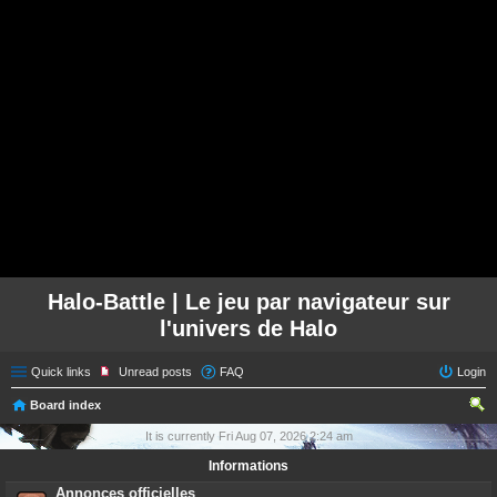
Halo-Battle | Le jeu par navigateur sur
l'univers de Halo
Quick links
Unread posts
FAQ
Login
Board index
ear
It is currently Fri Aug 07, 2026 2:24 am
ch
Informations
Annonces officielles