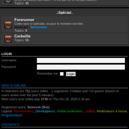
Topics:
45
.:Spécial:.
Forerunner
Cette race si spéciale, et pour le moment secrète.
Moderator:
Nemunaire
Topics:
8
Corbeille
Topics:
55
LOGIN
Username:
Password:
Remember me
WHO IS ONLINE
In total there are
711
users online :: 1 registered, 0 hidden and 710 guests (based on
users active over the past 5 minutes)
Most users ever online was
2738
on Thu Oct 16, 2025 5:34 am
Registered users:
Semrush [Bot]
Legend:
Administrators
,
Développeurs
,
Global moderators
,
La Bête
,
Modérateurs à l'essai
,
Programmeurs
STATISTICS