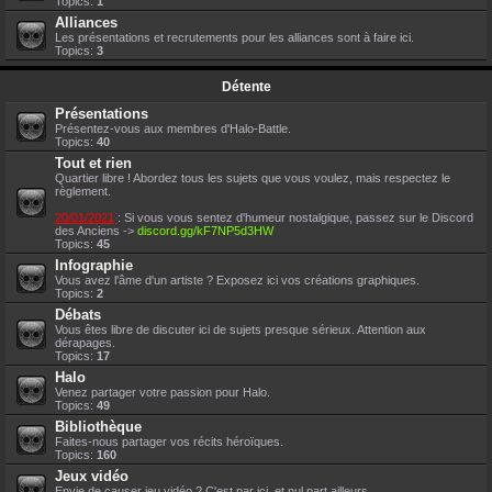
Topics:
1
Alliances
Les présentations et recrutements pour les alliances sont à faire ici.
Topics:
3
Détente
Présentations
Présentez-vous aux membres d'Halo-Battle.
Topics:
40
Tout et rien
Quartier libre ! Abordez tous les sujets que vous voulez, mais respectez le
règlement.
20/01/2021
: Si vous vous sentez d'humeur nostalgique, passez sur le Discord
des Anciens ->
discord.gg/kF7NP5d3HW
Topics:
45
Infographie
Vous avez l'âme d'un artiste ? Exposez ici vos créations graphiques.
Topics:
2
Débats
Vous êtes libre de discuter ici de sujets presque sérieux. Attention aux
dérapages.
Topics:
17
Halo
Venez partager votre passion pour Halo.
Topics:
49
Bibliothèque
Faites-nous partager vos récits héroïques.
Topics:
160
Jeux vidéo
Envie de causer jeu vidéo ? C'est par ici, et nul part ailleurs.