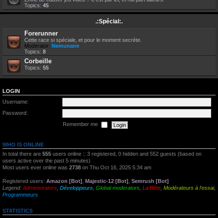
Topics:
45
.:Spécial:.
Forerunner
Cette race si spéciale, et pour le moment secrète.
Moderator:
Nemunaire
Topics:
8
Corbeille
Topics:
55
LOGIN
Username:
Password:
Remember me
WHO IS ONLINE
In total there are
555
users online :: 3 registered, 0 hidden and 552 guests (based on
users active over the past 5 minutes)
Most users ever online was
2738
on Thu Oct 16, 2025 5:34 am
Registered users:
Amazon [Bot]
,
Majestic-12 [Bot]
,
Semrush [Bot]
Legend:
Administrators
,
Développeurs
,
Global moderators
,
La Bête
,
Modérateurs à l'essai
,
Programmeurs
STATISTICS