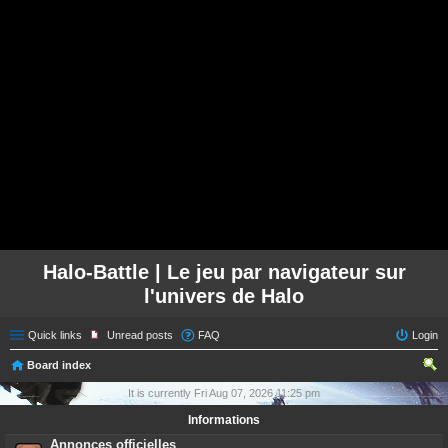
Halo-Battle | Le jeu par navigateur sur
l'univers de Halo
Quick links
Unread posts
FAQ
Login
Board index
ear
It is currently Fri Aug 07, 2026 11:25 pm
ch
Informations
Annonces officielles