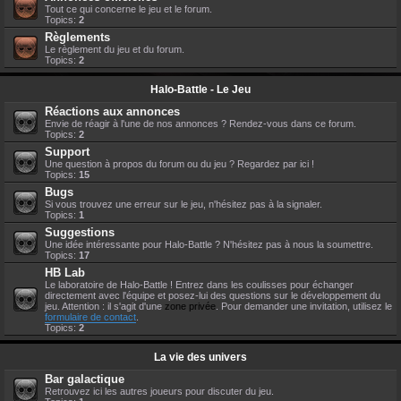
Tout ce qui concerne le jeu et le forum.
Topics:
2
Règlements
Le règlement du jeu et du forum.
Topics:
2
Halo-Battle - Le Jeu
Réactions aux annonces
Envie de réagir à l'une de nos annonces ? Rendez-vous dans ce forum.
Topics:
2
Support
Une question à propos du forum ou du jeu ? Regardez par ici !
Topics:
15
Bugs
Si vous trouvez une erreur sur le jeu, n'hésitez pas à la signaler.
Topics:
1
Suggestions
Une idée intéressante pour Halo-Battle ? N'hésitez pas à nous la soumettre.
Topics:
17
HB Lab
Le laboratoire de Halo-Battle ! Entrez dans les coulisses pour échanger
directement avec l'équipe et posez-lui des questions sur le développement du
jeu. Attention : il s'agit d'une
zone privée
. Pour demander une invitation, utilisez le
formulaire de contact
.
Topics:
2
La vie des univers
Bar galactique
Retrouvez ici les autres joueurs pour discuter du jeu.