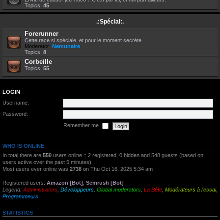
Topics:
45
.:Spécial:.
Forerunner
Cette race si spéciale, et pour le moment secrète.
Moderator:
Nemunaire
Topics:
8
Corbeille
Topics:
55
LOGIN
Username:
Password:
Remember me
WHO IS ONLINE
In total there are
550
users online :: 2 registered, 0 hidden and 548 guests (based on
users active over the past 5 minutes)
Most users ever online was
2738
on Thu Oct 16, 2025 5:34 am
Registered users:
Amazon [Bot]
,
Semrush [Bot]
Legend:
Administrators
,
Développeurs
,
Global moderators
,
La Bête
,
Modérateurs à l'essai
,
Programmeurs
STATISTICS