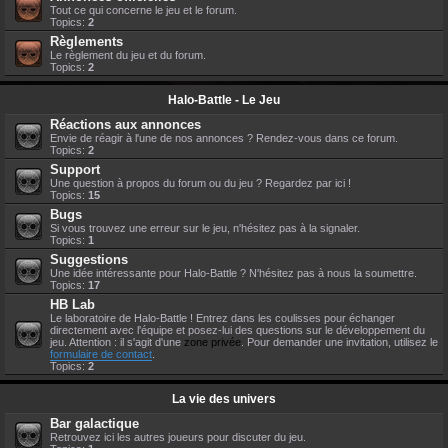
Tout ce qui concerne le jeu et le forum.
Topics:
2
Règlements
Le règlement du jeu et du forum.
Topics:
2
Halo-Battle - Le Jeu
Réactions aux annonces
Envie de réagir à l'une de nos annonces ? Rendez-vous dans ce forum.
Topics:
2
Support
Une question à propos du forum ou du jeu ? Regardez par ici !
Topics:
15
Bugs
Si vous trouvez une erreur sur le jeu, n'hésitez pas à la signaler.
Topics:
1
Suggestions
Une idée intéressante pour Halo-Battle ? N'hésitez pas à nous la soumettre.
Topics:
17
HB Lab
Le laboratoire de Halo-Battle ! Entrez dans les coulisses pour échanger
directement avec l'équipe et posez-lui des questions sur le développement du
jeu. Attention : il s'agit d'une
zone privée
. Pour demander une invitation, utilisez le
formulaire de contact
.
Topics:
2
La vie des univers
Bar galactique
Retrouvez ici les autres joueurs pour discuter du jeu.