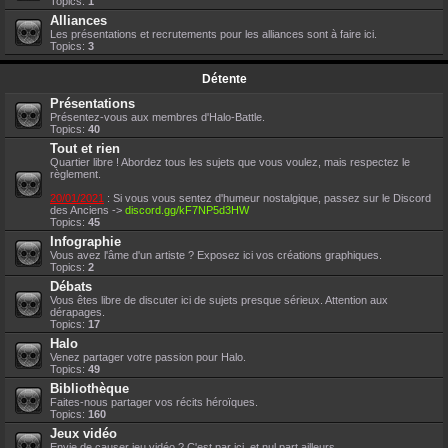
Topics:
1
Alliances
Les présentations et recrutements pour les alliances sont à faire ici.
Topics:
3
Détente
Présentations
Présentez-vous aux membres d'Halo-Battle.
Topics:
40
Tout et rien
Quartier libre ! Abordez tous les sujets que vous voulez, mais respectez le
règlement.
20/01/2021
: Si vous vous sentez d'humeur nostalgique, passez sur le Discord
des Anciens ->
discord.gg/kF7NP5d3HW
Topics:
45
Infographie
Vous avez l'âme d'un artiste ? Exposez ici vos créations graphiques.
Topics:
2
Débats
Vous êtes libre de discuter ici de sujets presque sérieux. Attention aux
dérapages.
Topics:
17
Halo
Venez partager votre passion pour Halo.
Topics:
49
Bibliothèque
Faites-nous partager vos récits héroïques.
Topics:
160
Jeux vidéo
Envie de causer jeu vidéo ? C'est par ici, et nul part ailleurs.