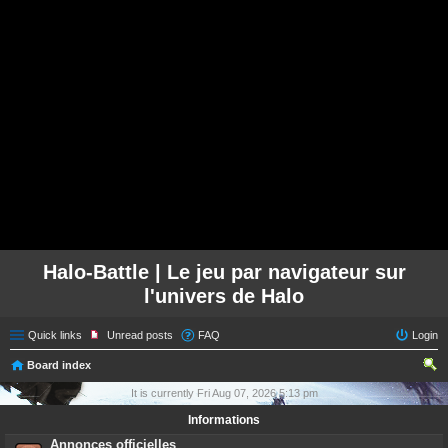
Halo-Battle | Le jeu par navigateur sur
l'univers de Halo
Quick links
Unread posts
FAQ
Login
Board index
ear
It is currently Fri Aug 07, 2026 5:13 pm
ch
Informations
Annonces officielles