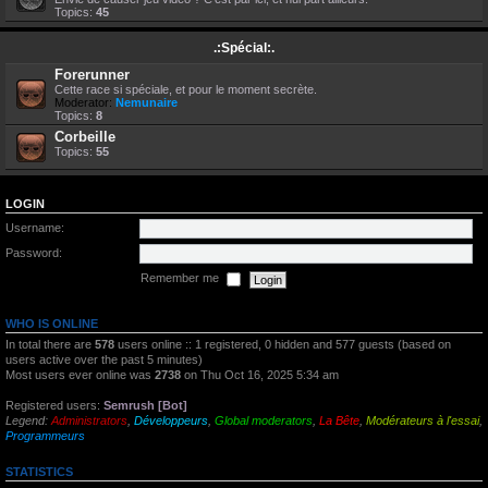
Topics:
45
.:Spécial:.
Forerunner
Cette race si spéciale, et pour le moment secrète.
Moderator:
Nemunaire
Topics:
8
Corbeille
Topics:
55
LOGIN
Username:
Password:
Remember me
WHO IS ONLINE
In total there are
578
users online :: 1 registered, 0 hidden and 577 guests (based on
users active over the past 5 minutes)
Most users ever online was
2738
on Thu Oct 16, 2025 5:34 am
Registered users:
Semrush [Bot]
Legend:
Administrators
,
Développeurs
,
Global moderators
,
La Bête
,
Modérateurs à l'essai
,
Programmeurs
STATISTICS