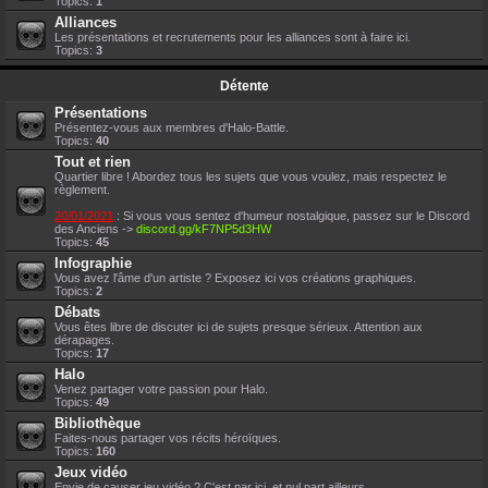
Topics:
1
Alliances
Les présentations et recrutements pour les alliances sont à faire ici.
Topics:
3
Détente
Présentations
Présentez-vous aux membres d'Halo-Battle.
Topics:
40
Tout et rien
Quartier libre ! Abordez tous les sujets que vous voulez, mais respectez le
règlement.
20/01/2021
: Si vous vous sentez d'humeur nostalgique, passez sur le Discord
des Anciens ->
discord.gg/kF7NP5d3HW
Topics:
45
Infographie
Vous avez l'âme d'un artiste ? Exposez ici vos créations graphiques.
Topics:
2
Débats
Vous êtes libre de discuter ici de sujets presque sérieux. Attention aux
dérapages.
Topics:
17
Halo
Venez partager votre passion pour Halo.
Topics:
49
Bibliothèque
Faites-nous partager vos récits héroïques.
Topics:
160
Jeux vidéo
Envie de causer jeu vidéo ? C'est par ici, et nul part ailleurs.