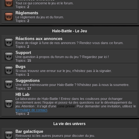
Tout ce qui concerne le jeu et le forum.
Topics:
2
Règlements
Le règlement du jeu et du forum.
Topics:
2
Halo-Battle - Le Jeu
Réactions aux annonces
Envie de réagir à l'une de nos annonces ? Rendez-vous dans ce forum.
Topics:
2
Support
Une question à propos du forum ou du jeu ? Regardez par ici !
Topics:
15
Bugs
Si vous trouvez une erreur sur le jeu, n'hésitez pas à la signaler.
Topics:
1
Suggestions
Une idée intéressante pour Halo-Battle ? N'hésitez pas à nous la soumettre.
Topics:
17
HB Lab
Le laboratoire de Halo-Battle ! Entrez dans les coulisses pour échanger
directement avec l'équipe et posez-lui des questions sur le développement du
jeu. Attention : il s'agit d'une
zone privée
. Pour demander une invitation, utilisez le
formulaire de contact
.
Topics:
2
La vie des univers
Bar galactique
Retrouvez ici les autres joueurs pour discuter du jeu.