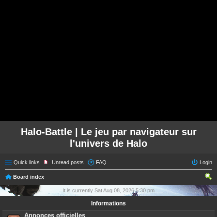
Halo-Battle | Le jeu par navigateur sur
l'univers de Halo
Quick links
Unread posts
FAQ
Login
Board index
ear
It is currently Sat Aug 08, 2026 5:30 pm
ch
Informations
Annonces officielles