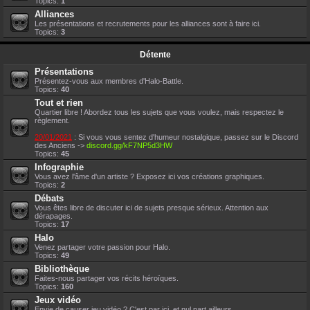
Topics:
1
Alliances
Les présentations et recrutements pour les alliances sont à faire ici.
Topics:
3
Détente
Présentations
Présentez-vous aux membres d'Halo-Battle.
Topics:
40
Tout et rien
Quartier libre ! Abordez tous les sujets que vous voulez, mais respectez le
règlement.
20/01/2021
: Si vous vous sentez d'humeur nostalgique, passez sur le Discord
des Anciens ->
discord.gg/kF7NP5d3HW
Topics:
45
Infographie
Vous avez l'âme d'un artiste ? Exposez ici vos créations graphiques.
Topics:
2
Débats
Vous êtes libre de discuter ici de sujets presque sérieux. Attention aux
dérapages.
Topics:
17
Halo
Venez partager votre passion pour Halo.
Topics:
49
Bibliothèque
Faites-nous partager vos récits héroïques.
Topics:
160
Jeux vidéo
Envie de causer jeu vidéo ? C'est par ici, et nul part ailleurs.