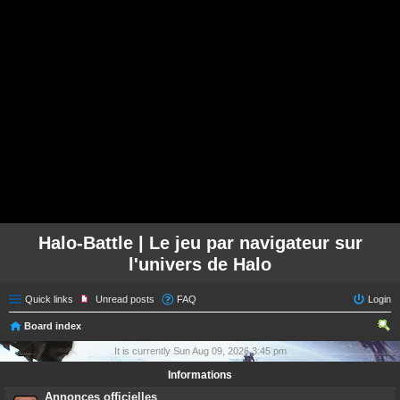
Halo-Battle | Le jeu par navigateur sur
l'univers de Halo
Quick links
Unread posts
FAQ
Login
Board index
ear
It is currently Sun Aug 09, 2026 3:45 pm
ch
Informations
Annonces officielles