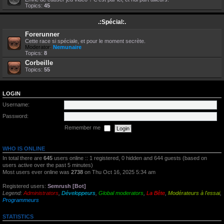
Topics:
45
.:Spécial:.
Forerunner
Cette race si spéciale, et pour le moment secrète.
Moderator:
Nemunaire
Topics:
8
Corbeille
Topics:
55
LOGIN
Username:
Password:
Remember me
WHO IS ONLINE
In total there are
645
users online :: 1 registered, 0 hidden and 644 guests (based on
users active over the past 5 minutes)
Most users ever online was
2738
on Thu Oct 16, 2025 5:34 am
Registered users:
Semrush [Bot]
Legend:
Administrators
,
Développeurs
,
Global moderators
,
La Bête
,
Modérateurs à l'essai
,
Programmeurs
STATISTICS