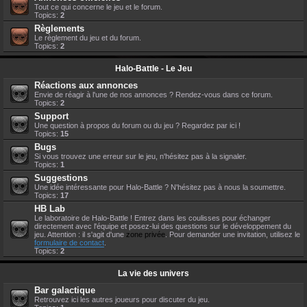
Tout ce qui concerne le jeu et le forum.
Topics:
2
Règlements
Le règlement du jeu et du forum.
Topics:
2
Halo-Battle - Le Jeu
Réactions aux annonces
Envie de réagir à l'une de nos annonces ? Rendez-vous dans ce forum.
Topics:
2
Support
Une question à propos du forum ou du jeu ? Regardez par ici !
Topics:
15
Bugs
Si vous trouvez une erreur sur le jeu, n'hésitez pas à la signaler.
Topics:
1
Suggestions
Une idée intéressante pour Halo-Battle ? N'hésitez pas à nous la soumettre.
Topics:
17
HB Lab
Le laboratoire de Halo-Battle ! Entrez dans les coulisses pour échanger
directement avec l'équipe et posez-lui des questions sur le développement du
jeu. Attention : il s'agit d'une
zone privée
. Pour demander une invitation, utilisez le
formulaire de contact
.
Topics:
2
La vie des univers
Bar galactique
Retrouvez ici les autres joueurs pour discuter du jeu.