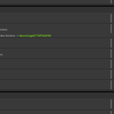
lement.
d des Anciens ->
discord.gg/kF7NP5d3HW
es.