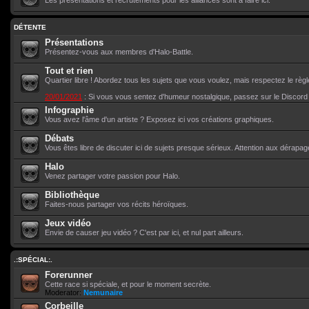
Les présentations et recrutements pour les alliances sont à faire ici.
DÉTENTE
Présentations
Présentez-vous aux membres d'Halo-Battle.
Tout et rien
Quartier libre ! Abordez tous les sujets que vous voulez, mais respectez le règ
20/01/2021
: Si vous vous sentez d'humeur nostalgique, passez sur le Discor
Infographie
Vous avez l'âme d'un artiste ? Exposez ici vos créations graphiques.
Débats
Vous êtes libre de discuter ici de sujets presque sérieux. Attention aux dérapag
Halo
Venez partager votre passion pour Halo.
Bibliothèque
Faites-nous partager vos récits héroïques.
Jeux vidéo
Envie de causer jeu vidéo ? C'est par ici, et nul part ailleurs.
.:SPÉCIAL:.
Forerunner
Cette race si spéciale, et pour le moment secrète.
Moderator:
Nemunaire
Corbeille