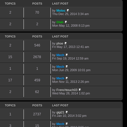
TOPICS
POSTS
LAST POST
by
Moloc
2
70
V
Thu Dec 25, 2014 3:34 am
i
e
by
Olah
w
2
2
V
Mon May 12, 2008 8:13 pm
t
i
h
e
e
w
TOPICS
POSTS
LAST POST
l
t
a
h
by
phoe
t
2
546
e
V
Fri May 17, 2013 12:41 am
e
l
i
s
a
e
t
by
Mech
t
w
15
2678
p
V
Fri Sep 19, 2014 12:59 am
e
t
o
i
s
h
s
e
t
by
Mech
e
t
w
1
1
p
V
Mon Jun 29, 2009 10:01 pm
l
t
o
i
a
h
s
e
t
by
Mech
e
t
w
17
459
e
V
Mon Nov 11, 2013 2:26 pm
l
t
s
i
a
h
t
e
t
by
Frenchtouch03
e
p
w
2
62
e
V
Wed May 28, 2014 1:02 pm
l
o
t
s
i
a
s
h
t
e
t
t
e
p
w
e
l
TOPICS
POSTS
LAST POST
o
t
s
a
s
h
t
t
by
gigi21
t
e
p
1
2737
e
V
Fri Jan 10, 2014 3:02 pm
l
o
s
i
a
s
t
e
t
by
Mech
t
p
w
3
15
V
e