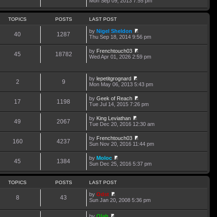
Mon Sep 09, 2013 7:55 pm
o
t
i
s
s
h
e
t
t
e
w
p
TOPICS
POSTS
LAST POST
l
t
o
a
h
s
by
Nigel Sheldon
t
40
1287
e
t
V
Thu Sep 18, 2014 9:56 pm
e
l
i
s
a
e
t
by
Frenchtouch03
t
w
45
18782
p
V
Wed Apr 01, 2026 2:59 pm
e
t
o
i
s
h
s
e
t
e
t
w
p
l
by
lepetitgrognard
t
o
2
9
a
V
Mon May 06, 2013 5:43 pm
h
s
t
i
e
t
e
e
l
by
Geek of Reach
s
w
17
1198
a
V
Tue Jul 14, 2015 7:26 pm
t
t
t
i
p
h
e
e
o
by
King Leviathan
e
s
w
49
2067
V
s
Tue Dec 20, 2016 12:30 am
l
t
t
i
t
a
p
h
e
t
o
by
Frenchtouch03
e
w
160
4237
e
s
V
Sun Nov 20, 2016 11:44 pm
l
t
s
t
i
a
h
t
e
t
by
Moloc
e
p
w
45
1384
e
V
Sun Dec 25, 2016 5:37 pm
l
o
t
s
i
a
s
h
t
e
t
t
e
p
w
e
TOPICS
POSTS
LAST POST
l
o
t
s
a
s
h
t
by
Odst
t
t
8
43
e
p
V
Sun Jan 20, 2008 5:36 pm
e
l
o
i
s
a
s
e
t
t
by
Olah
t
w