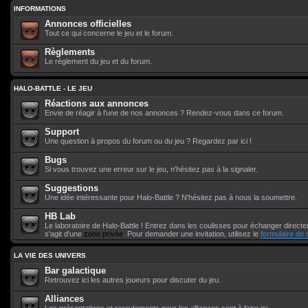
INFORMATIONS
Annonces officielles
Tout ce qui concerne le jeu et le forum.
Règlements
Le règlement du jeu et du forum.
HALO-BATTLE - LE JEU
Réactions aux annonces
Envie de réagir à l'une de nos annonces ? Rendez-vous dans ce forum.
Support
Une question à propos du forum ou du jeu ? Regardez par ici !
Bugs
Si vous trouvez une erreur sur le jeu, n'hésitez pas à la signaler.
Suggestions
Une idée intéressante pour Halo-Battle ? N'hésitez pas à nous la soumettre.
HB Lab
Le laboratoire de Halo-Battle ! Entrez dans les coulisses pour échanger directem
s'agit d'une
zone privée
. Pour demander une invitation, utilisez le
formulaire de 
LA VIE DES UNIVERS
Bar galactique
Retrouvez ici les autres joueurs pour discuter du jeu.
Alliances