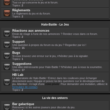
Tout ce qui concerne le jeu et le forum.
Topics:
2
Règlements
Le règlement du jeu et du forum.
Topics:
2
Halo-Battle - Le Jeu
Réactions aux annonces
Envie de réagir à l'une de nos annonces ? Rendez-vous dans ce forum.
Topics:
2
Support
Une question à propos du forum ou du jeu ? Regardez par ici !
Topics:
15
Bugs
Si vous trouvez une erreur sur le jeu, n'hésitez pas à la signaler.
Topics:
1
Suggestions
Une idée intéressante pour Halo-Battle ? N'hésitez pas à nous la soumettre.
Topics:
17
HB Lab
Le laboratoire de Halo-Battle ! Entrez dans les coulisses pour échanger
directement avec l'équipe et posez-lui des questions sur le développement du
jeu. Attention : il s'agit d'une
zone privée
. Pour demander une invitation, utilisez le
formulaire de contact
.
Topics:
2
La vie des univers
Bar galactique
Retrouvez ici les autres joueurs pour discuter du jeu.