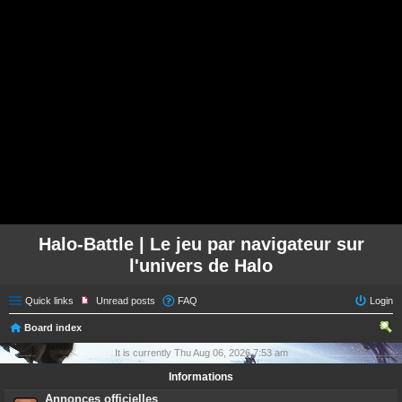
Halo-Battle | Le jeu par navigateur sur
l'univers de Halo
Quick links
Unread posts
FAQ
Login
Board index
ear
It is currently Thu Aug 06, 2026 7:53 am
ch
Informations
Annonces officielles