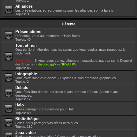
Topics:
1
Alliances
Les présentations et recrutements pour les alliances sont à faire ici.
Topics:
3
Détente
Présentations
Présentez-vous aux membres d'Halo-Battle.
Topics:
40
Tout et rien
Quartier libre ! Abordez tous les sujets que vous voulez, mais respectez le
règlement.
20/01/2021
: Si vous vous sentez d'humeur nostalgique, passez sur le Discord
des Anciens ->
discord.gg/kF7NP5d3HW
Topics:
45
Infographie
Vous avez l'âme d'un artiste ? Exposez ici vos créations graphiques.
Topics:
2
Débats
Vous êtes libre de discuter ici de sujets presque sérieux. Attention aux
dérapages.
Topics:
17
Halo
Venez partager votre passion pour Halo.
Topics:
49
Bibliothèque
Faites-nous partager vos récits héroïques.
Topics:
160
Jeux vidéo
Envie de causer jeu vidéo ? C'est par ici, et nul part ailleurs.