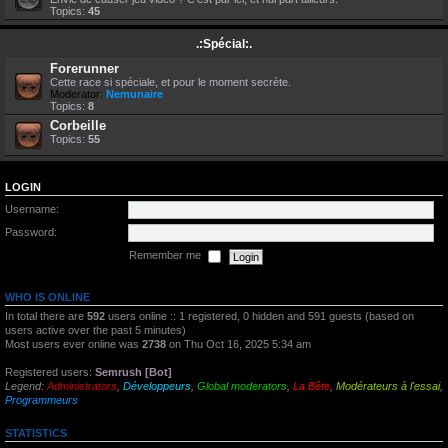
Topics:
45
.:Spécial:.
Forerunner
Cette race si spéciale, et pour le moment secrète.
Moderator:
Nemunaire
Topics:
8
Corbeille
Topics:
55
LOGIN
Username:
Password:
Remember me
WHO IS ONLINE
In total there are
592
users online :: 1 registered, 0 hidden and 591 guests (based on
users active over the past 5 minutes)
Most users ever online was
2738
on Thu Oct 16, 2025 5:34 am
Registered users:
Semrush [Bot]
Legend:
Administrators
,
Développeurs
,
Global moderators
,
La Bête
,
Modérateurs à l'essai
,
Programmeurs
STATISTICS